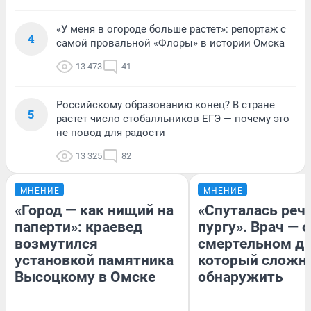
«У меня в огороде больше растет»: репортаж с
4
самой провальной «Флоры» в истории Омска
13 473
41
Российскому образованию конец? В стране
5
растет число стобалльников ЕГЭ — почему это
не повод для радости
13 325
82
МНЕНИЕ
МНЕНИЕ
«Город — как нищий на
«Спуталась речь
паперти»: краевед
пургу». Врач — о
возмутился
смертельном ди
установкой памятника
который сложн
Высоцкому в Омске
обнаружить