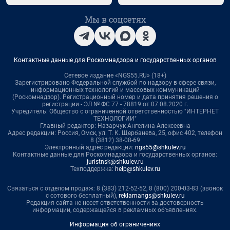
Мы в соцсетях
Контактные данные для Роскомнадзора и государственных органов
Сетевое издание «NGS55.RU» (18+)
Зарегистрировано Федеральной службой по надзору в сфере связи,
информационных технологий и массовых коммуникаций
(Роскомнадзор). Регистрационный номер и дата принятия решения о
регистрации - ЭЛ № ФС 77 - 78819 от 07.08.2020 г.
Учредитель: Общество с ограниченной ответственностью "ИНТЕРНЕТ
ТЕХНОЛОГИИ"
Главный редактор: Назарчук Ангелина Алексеевна
Адрес редакции: Россия, Омск, ул. Т. К. Щербанева, 25, офис 402, телефон
8 (3812) 38-08-69
Электронный адрес редакции:
ngs55@shkulev.ru
Контактные данные для Роскомнадзора и государственных органов:
juristnsk@shkulev.ru
Техподдержка:
help@shkulev.ru
Связаться с отделом продаж: 8 (383) 212-52-52, 8 (800) 200-03-83 (звонок
с сотового бесплатный),
reklamangs@shkulev.ru
Редакция сайта не несет ответственности за достоверность
информации, содержащейся в рекламных объявлениях.
Информация об ограничениях