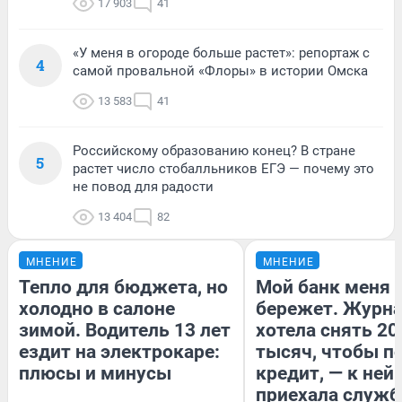
17 903
41
«У меня в огороде больше растет»: репортаж с
4
самой провальной «Флоры» в истории Омска
13 583
41
Российскому образованию конец? В стране
5
растет число стобалльников ЕГЭ — почему это
не повод для радости
13 404
82
МНЕНИЕ
МНЕНИЕ
Тепло для бюджета, но
Мой банк меня
холодно в салоне
бережет. Журн
зимой. Водитель 13 лет
хотела снять 20
ездит на электрокаре:
тысяч, чтобы п
плюсы и минусы
кредит, — к ней
приехала служб