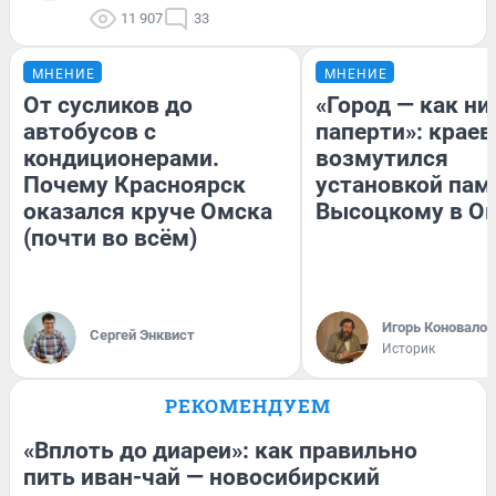
11 907
33
МНЕНИЕ
МНЕНИЕ
От сусликов до
«Город — как н
автобусов с
паперти»: краев
кондиционерами.
возмутился
Почему Красноярск
установкой пам
оказался круче Омска
Высоцкому в О
(почти во всём)
Игорь Коновалов
Сергей Энквист
Историк
РЕКОМЕНДУЕМ
«Вплоть до диареи»: как правильно
пить иван-чай — новосибирский