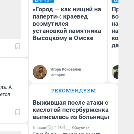
МНЕНИЕ
МНЕНИЕ
«Город — как нищий на
Продаш
паперти»: краевед
возьмут
возмутился
нам го
установкой памятника
налого
Высоцкому в Омске
коснет
даже р
Игорь Коновалов
Ан
Историк
ла. А
РЕКОМЕНДУЕМ
ется
Выжившая после атаки с
кислотой петербурженка
выписалась из больницы
6 часов
2 984
Обсудить