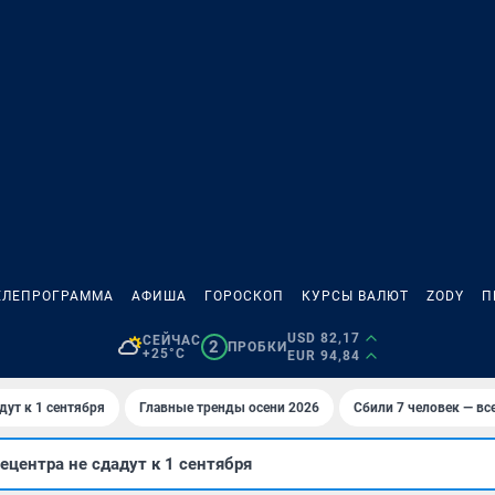
ЕЛЕПРОГРАММА
АФИША
ГОРОСКОП
КУРСЫ ВАЛЮТ
ZODY
П
USD 82,17
СЕЙЧАС
2
ПРОБКИ
+25°C
EUR 94,84
дут к 1 сентября
Главные тренды осени 2026
Сбили 7 человек — все
ецентра не сдадут к 1 сентября