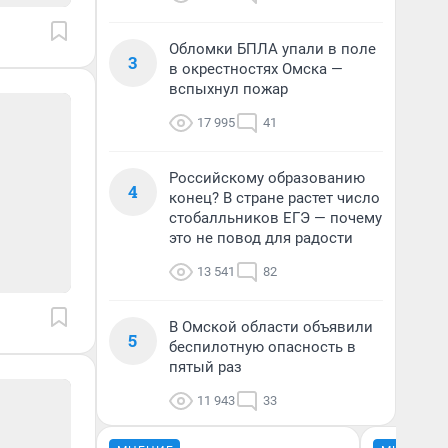
Обломки БПЛА упали в поле
3
в окрестностях Омска —
вспыхнул пожар
17 995
41
Российскому образованию
4
конец? В стране растет число
стобалльников ЕГЭ — почему
это не повод для радости
13 541
82
В Омской области объявили
5
беспилотную опасность в
пятый раз
11 943
33