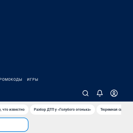
РОМОКОДЫ
ИГРЫ
, что известно
Разбор ДТП у «Голубого огонька»
Тюремная система