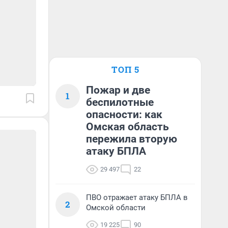
ТОП 5
Пожар и две
1
беспилотные
опасности: как
Омская область
пережила вторую
атаку БПЛА
29 497
22
ПВО отражает атаку БПЛА в
2
Омской области
19 225
90