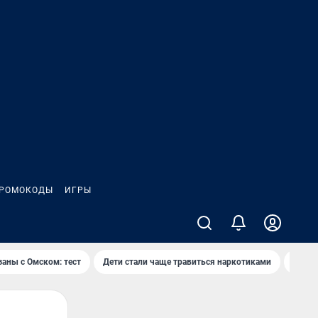
РОМОКОДЫ
ИГРЫ
заны с Омском: тест
Дети стали чаще травиться наркотиками
Появя