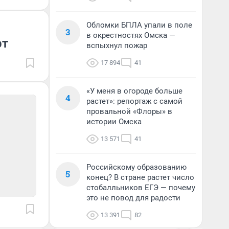
Обломки БПЛА упали в поле
3
в окрестностях Омска —
рт
вспыхнул пожар
17 894
41
«У меня в огороде больше
4
растет»: репортаж с самой
провальной «Флоры» в
истории Омска
13 571
41
Российскому образованию
5
конец? В стране растет число
стобалльников ЕГЭ — почему
это не повод для радости
13 391
82