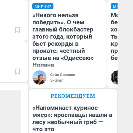
МНЕНИЕ
МНЕНИЕ
«Никого нельзя
Мой ба
победить». О чем
береже
главный блокбастер
хотела 
этого года, который
тысяч,
бьет рекорды в
кредит,
прокате: честный
приеха
отзыв на «Одиссею»
безопа
Нолана
Стас Соколов
Кс
Эксперт
Ав
РЕКОМЕНДУЕМ
«Напоминает куриное
мясо»: ярославцы нашли в
лесу необычный гриб —
что это