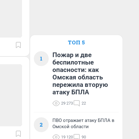
ТОП 5
Пожар и две
1
беспилотные
опасности: как
Омская область
пережила вторую
атаку БПЛА
29 273
22
ПВО отражает атаку БПЛА в
2
Омской области
19 120
90