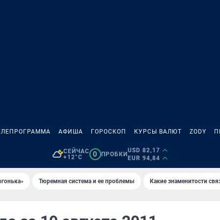
ЕЛЕПРОГРАММА
АФИША
ГОРОСКОП
КУРСЫ ВАЛЮТ
ZODY
П
USD 82,17
СЕЙЧАС
0
ПРОБКИ
+12°C
EUR 94,84
огонька»
Тюремная система и ее проблемы
Какие знаменитости свя