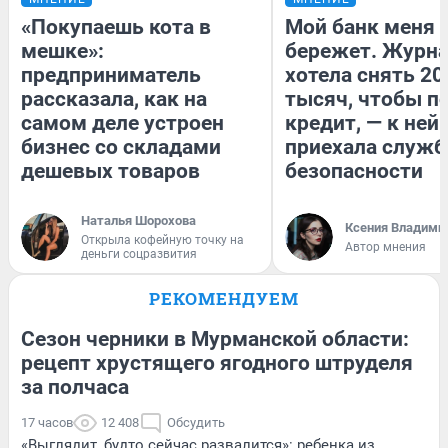
«Покупаешь кота в
Мой банк меня
мешке»:
бережет. Журн
предприниматель
хотела снять 20
рассказала, как на
тысяч, чтобы п
самом деле устроен
кредит, — к ней
бизнес со складами
приехала служб
дешевых товаров
безопасности
Наталья Шорохова
Ксения Владими
Открыла кофейную точку на
Автор мнения
деньги соцразвития
РЕКОМЕНДУЕМ
Сезон черники в Мурманской области:
рецепт хрустящего ягодного штруделя
за полчаса
17 часов
12 408
Обсудить
«Выглядит, будто сейчас развалится»: ребенка из