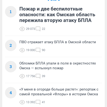
Пожар и две беспилотные
1
опасности: как Омская область
пережила вторую атаку БПЛА
29 073
22
ПВО отражает атаку БПЛА в Омской области
2
19 000
90
Обломки БПЛА упали в поле в окрестностях
3
Омска — вспыхнул пожар
17 756
39
«У меня в огороде больше растет»: репортаж с
4
самой провальной «Флоры» в истории Омска
13 392
41