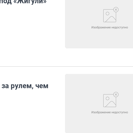
 под «Жигули»
за рулем, чем