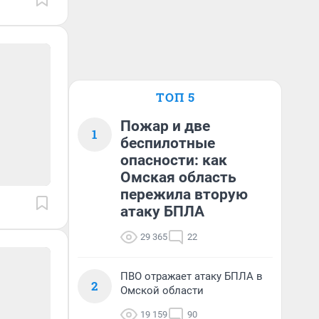
ТОП 5
Пожар и две
1
беспилотные
опасности: как
Омская область
пережила вторую
атаку БПЛА
29 365
22
ПВО отражает атаку БПЛА в
2
Омской области
19 159
90