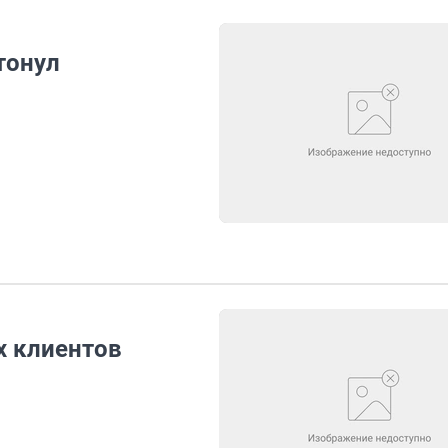
тонул
х клиентов