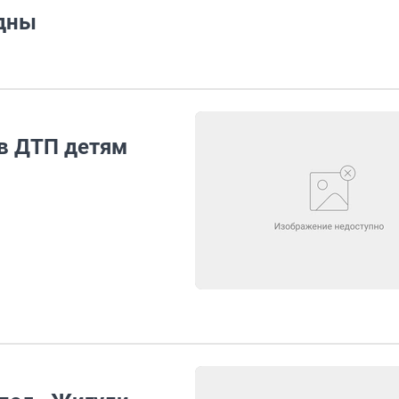
дны
в ДТП детям