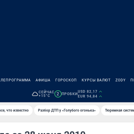
ЕЛЕПРОГРАММА
АФИША
ГОРОСКОП
КУРСЫ ВАЛЮТ
ZODY
П
USD 82,17
СЕЙЧАС
2
ПРОБКИ
+15°C
EUR 94,84
се, что известно
Разбор ДТП у «Голубого огонька»
Тюремная систе