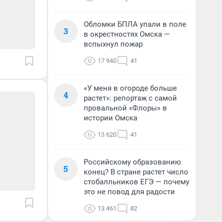
Обломки БПЛА упали в поле
3
в окрестностях Омска —
вспыхнул пожар
17 940
41
«У меня в огороде больше
4
растет»: репортаж с самой
провальной «Флоры» в
истории Омска
13 620
41
Российскому образованию
5
конец? В стране растет число
стобалльников ЕГЭ — почему
это не повод для радости
13 461
82