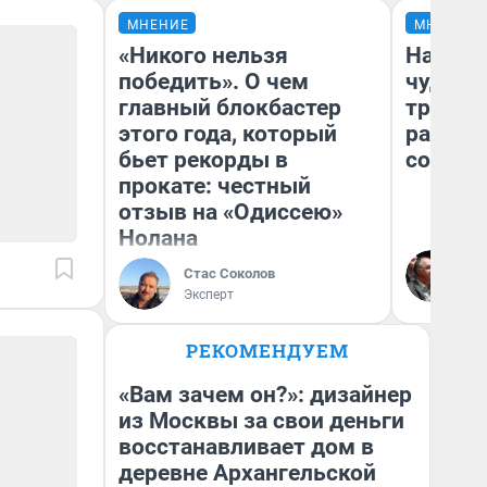
МНЕНИЕ
МНЕНИЕ
«Никого нельзя
Наслед
победить». О чем
чудом 
главный блокбастер
трансп
этого года, который
разнес
бьет рекорды в
советс
прокате: честный
отзыв на «Одиссею»
Нолана
Ол
Бл
Стас Соколов
вл
Эксперт
би
РЕКОМЕНДУЕМ
«Вам зачем он?»: дизайнер
из Москвы за свои деньги
восстанавливает дом в
деревне Архангельской