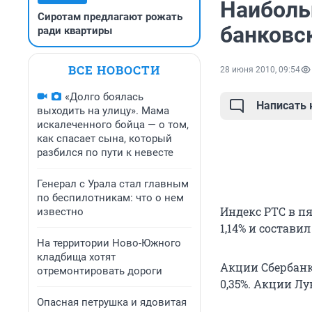
Наиболь
Сиротам предлагают рожать
банковс
ради квартиры
ВСЕ НОВОСТИ
28 июня 2010, 09:54
«Долго боялась
Написать
выходить на улицу». Мама
искалеченного бойца — о том,
как спасает сына, который
разбился по пути к невесте
Генерал с Урала стал главным
по беспилотникам: что о нем
Индекс РТС в пя
известно
1,14% и составил 
На территории Ново-Южного
кладбища хотят
Акции Сбербанка
отремонтировать дороги
0,35%. Акции Лу
Опасная петрушка и ядовитая