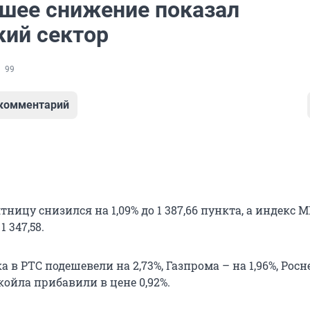
шее снижение показал
кий сектор
99
 комментарий
тницу снизился на 1,09% до 1 387,66 пункта, а индекс 
1 347,58.
 в РТС подешевели на 2,73%, Газпрома – на 1,96%, Росн
койла прибавили в цене 0,92%.