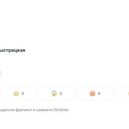
Быстрицкая
0
0
0
ыделите фрагмент и нажмите Ctrl+Enter