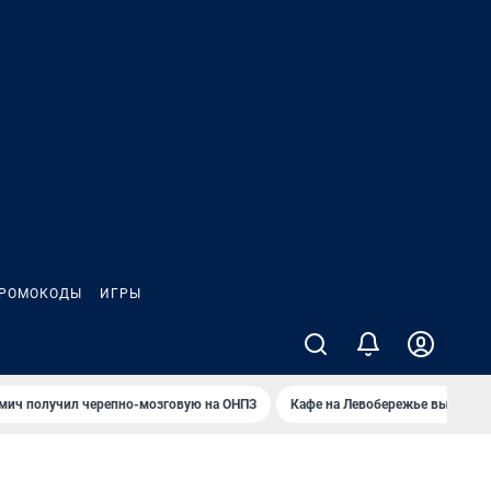
РОМОКОДЫ
ИГРЫ
мич получил черепно-мозговую на ОНПЗ
Кафе на Левобережье выгорело