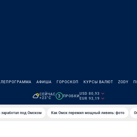
ЕЛЕПРОГРАММА
АФИША
ГОРОСКОП
КУРСЫ ВАЛЮТ
ZODY
П
USD 80,93
СЕЙЧАС
3
ПРОБКИ
+23°C
EUR 93,19
es заработал под Омском
Как Омск пережил мощный ливень: фото
О