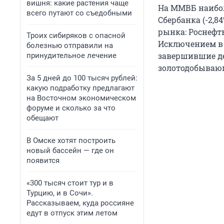
вишня: какие растения чаще
На ММВБ наибол
всего путают со съедобными
Сбербанка (-2,8
рынка: Роснефть 
Троих сибиряков с опасной
Исключением в 
болезнью отправили на
завершившие де
принудительное лечение
золотодобывающи
За 5 дней до 100 тысяч рублей:
какую подработку предлагают
на Восточном экономическом
форуме и сколько за что
обещают
В Омске хотят построить
новый бассейн — где он
появится
«300 тысяч стоит тур и в
Турцию, и в Сочи».
Рассказываем, куда россияне
едут в отпуск этим летом