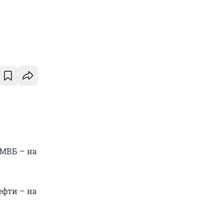
ММВБ – на
ефти – на