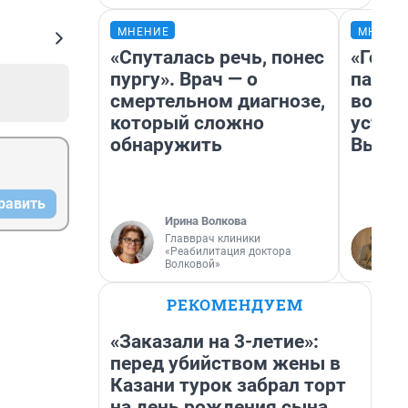
МНЕНИЕ
МНЕНИ
«Спуталась речь, понес
«Горо
пургу». Врач — о
папер
смертельном диагнозе,
возму
который сложно
устан
обнаружить
Высоц
равить
Ирина Волкова
Главврач клиники
«Реабилитация доктора
Волковой»
РЕКОМЕНДУЕМ
«Заказали на 3-летие»:
перед убийством жены в
Казани турок забрал торт
на день рождения сына