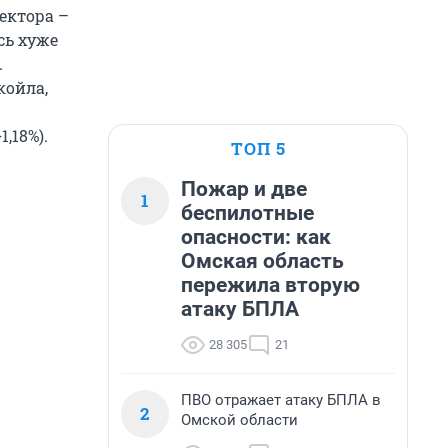
ектора –
сь хуже
.
койла,
,18%).
ТОП 5
Пожар и две
1
беспилотные
опасности: как
Омская область
пережила вторую
атаку БПЛА
28 305
21
ПВО отражает атаку БПЛА в
2
Омской области