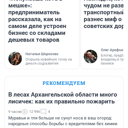
мешке»:
чудом не разва
предприниматель
транспортный 
рассказала, как на
разнес миф о 
самом деле устроен
советских доро
бизнес со складами
дешевых товаров
Олег Арефьев
Наталья Шорохова
Блогер, предпри
Открыла кофейную точку на
владелец в тра
деньги соцразвития
бизнесе
РЕКОМЕНДУЕМ
В лесах Архангельской области много
лисичек: как их правильно пожарить
9 часов
12 996
4
Муравьи и тля больше не сунут носа в ваш огород:
народные способы борьбы с вредителями без химии