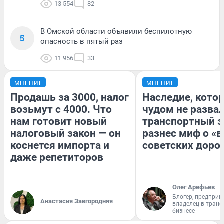
13 554
82
В Омской области объявили беспилотную
5
опасность в пятый раз
11 956
33
МНЕНИЕ
МНЕНИЕ
Продашь за 3000, налог
Наследие, кото
возьмут с 4000. Что
чудом не разва
нам готовит новый
транспортный э
налоговый закон — он
разнес миф о «
коснется импорта и
советских доро
даже репетиторов
Олег Арефьев
Блогер, предприн
Анастасия Завгородняя
владелец в тран
бизнесе