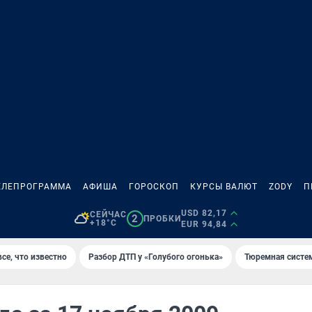
ЕЛЕПРОГРАММА
АФИША
ГОРОСКОП
КУРСЫ ВАЛЮТ
ZODY
П
USD 82,17
СЕЙЧАС
2
ПРОБКИ
+18°C
EUR 94,84
се, что известно
Разбор ДТП у «Голубого огонька»
Тюремная систе