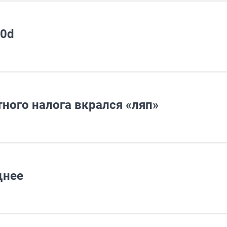
20d
ного налога вкрался «ляп»
щнее