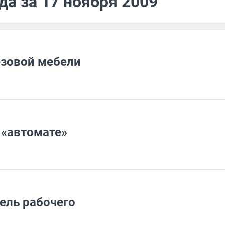
да за 17 ноября 2009
езовой мебели
 «автомате»
ель рабочего