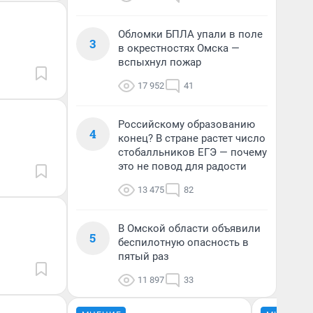
Обломки БПЛА упали в поле
3
в окрестностях Омска —
вспыхнул пожар
17 952
41
Российскому образованию
4
конец? В стране растет число
стобалльников ЕГЭ — почему
это не повод для радости
13 475
82
В Омской области объявили
5
беспилотную опасность в
пятый раз
11 897
33