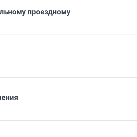
ольному проездному
чения