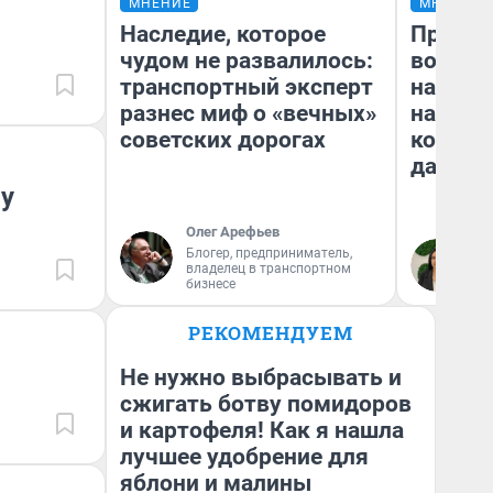
МНЕНИЕ
МНЕНИЕ
Наследие, которое
Продаш
чудом не развалилось:
возьмут
транспортный эксперт
нам го
разнес миф о «вечных»
налого
советских дорогах
коснет
даже р
у
Олег Арефьев
Блогер, предприниматель,
Ан
владелец в транспортном
бизнесе
РЕКОМЕНДУЕМ
Не нужно выбрасывать и
сжигать ботву помидоров
и картофеля! Как я нашла
лучшее удобрение для
яблони и малины