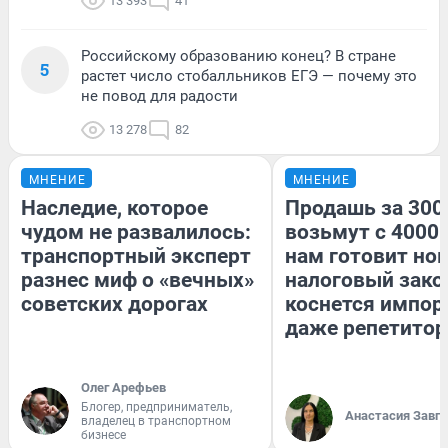
13 393
41
Российскому образованию конец? В стране
5
растет число стобалльников ЕГЭ — почему это
не повод для радости
13 278
82
МНЕНИЕ
МНЕНИЕ
Наследие, которое
Продашь за 3000
чудом не развалилось:
возьмут с 4000.
транспортный эксперт
нам готовит но
разнес миф о «вечных»
налоговый зако
советских дорогах
коснется импор
даже репетитор
Олег Арефьев
Блогер, предприниматель,
Анастасия Завг
владелец в транспортном
бизнесе