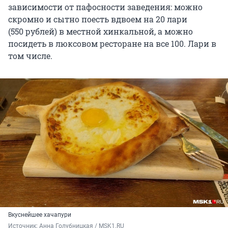
зависимости от пафосности заведения: можно
скромно и сытно поесть вдвоем на
20
лари
(
550
рублей) в местной хинкальной, а можно
посидеть в люксовом ресторане на все
100
. Лари в
том числе.
Вкуснейшее хачапури
Источник: 
Анна Голубницкая / MSK1.RU