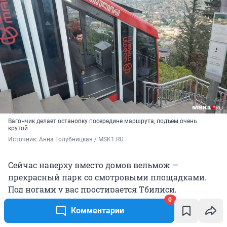
Вагончик делает остановку посередине маршрута, подъем очень
крутой
Источник: 
Анна Голубницкая / MSK1.RU
Сейчас наверху вместо домов вельмож —
прекрасный парк со смотровыми площадками.
Под ногами у вас простирается Тбилиси,
0
притаившийся меж гор, величественно катит
Комментарии
свои мутные воды Кура.