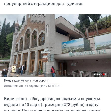
популярный аттракцион для туристов.
Вход в здание канатной дороги
Источник: 
Анна Голубницкая / MSK1.RU
Билеты не особо дорогие, за подъем и спуск мы
отдали по
10
лари (примерно
273
рубля) в одну
сторону. Плюс надо купить специальную карту