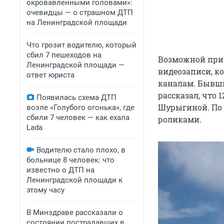
окровавленными головами»:
очевидцы — о страшном ДТП
на Ленинградской площади
Что грозит водителю, который
сбил 7 пешеходов на
Возможной при
Ленинградской площади —
видеозаписи, к
ответ юриста
каналам. Бывши
рассказал, что 
Появилась схема ДТП
Шурыгиной. По 
возле «Голубого огонька», где
сбили 7 человек — как ехала
роликами.
Lada
Водителю стало плохо, в
больнице 8 человек: что
известно о ДТП на
Ленинградской площади к
этому часу
В Минздраве рассказали о
состоянии пострадавших в