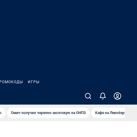
РОМОКОДЫ
ИГРЫ
о
Омич получил черепно-мозговую на ОНПЗ
Кафе на Левобережье в