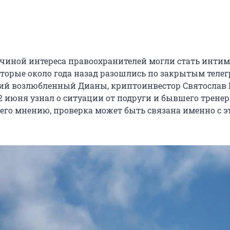
чиной интереса правоохранителей могли стать инти
оторые около года назад разошлись по закрытым телег
й возлюбленный Дианы, криптоинвестор Святослав Г
12 июня узнал о ситуации от подруги и бывшего тренер
его мнению, проверка может быть связана именно с 