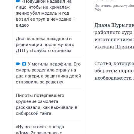
«Подушкой надавил на
Источник: 
gusevsvyato
лицо, чтобы не кричала»:
РФ)
жених убил модель и год
возил ее труп в чемодане —
Диана Шурыгина
видео
районного суда
Два человека находятся в
изготовлением 
реанимации после жуткого
указана Шлянина
ДТП у «Голубого огонька»
Статья, котору
У могилы педофила. Его
смерть разделила страну на
оборотом порно
два лагеря, а защитника детей
необходимости 
отправила за решетку
Пилоты потерпевшего
крушение самолета
рассказали, как выживали в
сибирской тайге
«Ну вот и всё»: звезда
«Дома-2» развелась с