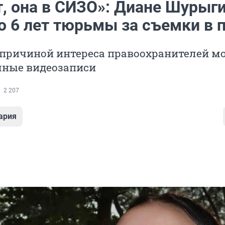
т, она в СИЗО»: Диане Шурыг
о 6 лет тюрьмы за съемки в 
причиной интереса правоохранителей м
мные видеозаписи
2 207
ария