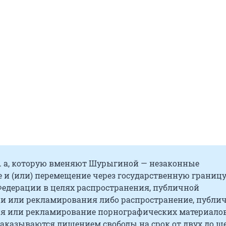
3, п. а, которую вменяют Шурыгиной — незаконные
 и (или) перемещение через государственную границ
Федерации в целях распространения, публичной
и или рекламирования либо распространение, публи
я или рекламирование порнографических материало
Наказываются лишением свободы на срок от двух до ш