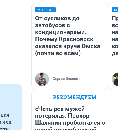
МНЕНИЕ
МНЕНИ
От сусликов до
Прода
автобусов с
возьм
кондиционерами.
нам г
Почему Красноярск
налог
оказался круче Омска
косне
(почти во всём)
даже 
Сергей Энквист
РЕКОМЕНДУЕМ
у
«Четырех мужей
чная
потеряла»: Прохор
в или
Шаляпин проболтался о
ести
новой возлюбленной