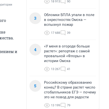
18 913
90
рритории 
Обломки БПЛА упали в поле
3
в окрестностях Омска —
ого
вспыхнул пожар
чке
17 688
39
жества.
«У меня в огороде больше
4
растет»: репортаж с самой
лением и
провальной «Флоры» в
истории Омска
13 267
41
Российскому образованию
5
конец? В стране растет число
стобалльников ЕГЭ — почему
это не повод для радости
13 199
79