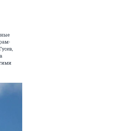
мные
рам-
усев,
а
этими