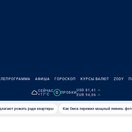
ЕЛЕПРОГРАММА
АФИША
ГОРОСКОП
КУРСЫ ВАЛЮТ
ZODY
П
USD 81,41
СЕЙЧАС
0
ПРОБКИ
+17°C
EUR 94,06
длагают рожать ради квартиры
Как Омск пережил мощный ливень: фот