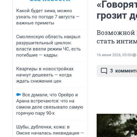
«Говоря
Какой будет зима, можно
грозит д
узнать по погоде 7 августа —
важные приметы
Возможной 
Смоленскую область накрыл
стать инти
разрушительный циклон:
власти ввели режим ЧС, есть
погибшие — кадры
16 июня 2026, 05:00
Квартиры в новостройках
3
коммент
начнут дешеветь — когда
ждать снижения цен
Все думали, что Орейро и
Арана встречаются: что на
самом деле связывало самую
горячую пару 90-х
Шубы, дубленки, кожа: в
Омске началась ликвидация —