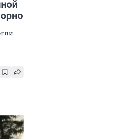
иной
порно
огли