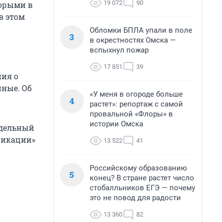
19 072
90
торыми в
в этом
Обломки БПЛА упали в поле
3
в окрестностях Омска —
вспыхнул пожар
17 851
39
ния о
нные. Об
«У меня в огороде больше
4
растет»: репортаж с самой
провальной «Флоры» в
истории Омска
ддельный
фикации»
13 522
41
Российскому образованию
5
конец? В стране растет число
стобалльников ЕГЭ — почему
это не повод для радости
13 360
82