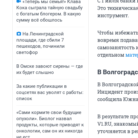
С 1 июля банки
«Теперь мы семья!» Клава
Это техническа
Кока сыграла тайную свадьбу
с богатым блогером. В какую
инструмент.
сумму всё обошлось
Чтобы избежать
На Ленинградской
вовремя подава
площади, где сбили 7
пешеходов, починили
самозанятость и
светофор
отдельном
мате
В Омске завоют сирены — где
В Волгоград
их будет слышно
В Волгоградско
За какие публикации в
Инцидент произ
соцсетях вас уволят с работы:
список
сообщила Южная
«Сами кормите свои будущие
В результате п
опухоли». Биолог назвал
V1.RU, знакомый
продукты, которые приводят к
уточняется в р
онкологии, сам он их никогда
не ест