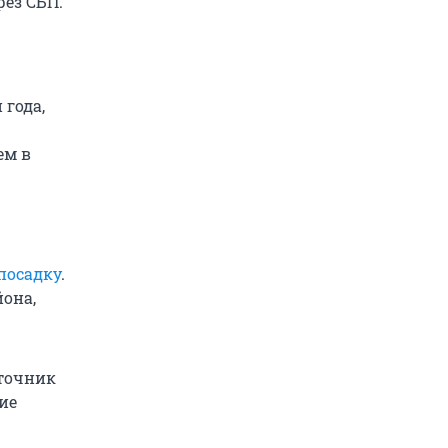
рез СБП.
 года,
ем в
посадку
.
она,
сточник
ие