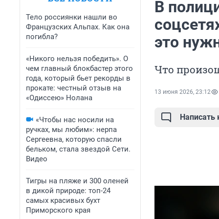
В полиц
Тело россиянки нашли во
соцсетях
Французских Альпах. Как она
погибла?
это нуж
«Никого нельзя победить». О
Что произош
чем главный блокбастер этого
года, который бьет рекорды в
прокате: честный отзыв на
13 июня 2026, 23:12
«Одиссею» Нолана
Написать
«Чтобы нас носили на
ручках, мы любим»: нерпа
Сергеевна, которую спасли
бельком, стала звездой Сети.
Видео
Тигры на пляже и 300 оленей
в дикой природе: топ-24
самых красивых бухт
Приморского края