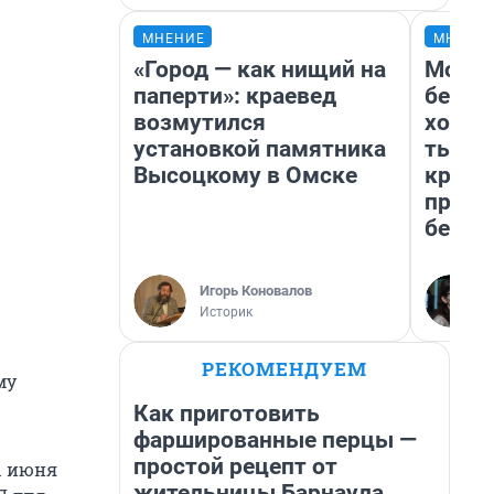
МНЕНИЕ
МНЕНИ
«Город — как нищий на
Мой б
паперти»: краевед
береж
возмутился
хотел
установкой памятника
тысяч
Высоцкому в Омске
креди
приех
безоп
Игорь Коновалов
Историк
РЕКОМЕНДУЕМ
му
Как приготовить
фаршированные перцы —
простой рецепт от
 1 июня
жительницы Барнаула