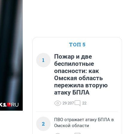
ТОП 5
Пожар и две
1
беспилотные
опасности: как
Омская область
пережила вторую
атаку БПЛА
29 207
22
ПВО отражает атаку БПЛА в
2
Омской области