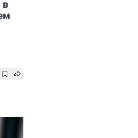
 в
чем