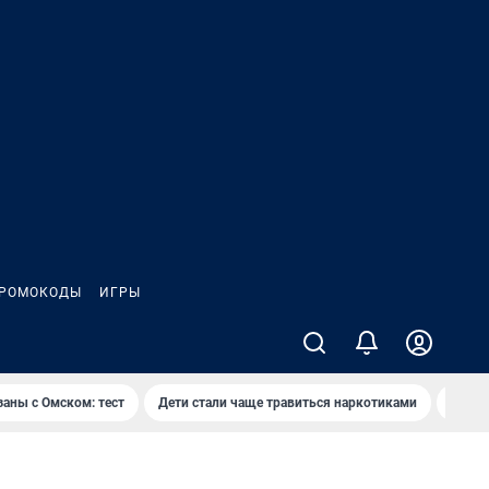
РОМОКОДЫ
ИГРЫ
заны с Омском: тест
Дети стали чаще травиться наркотиками
Появя