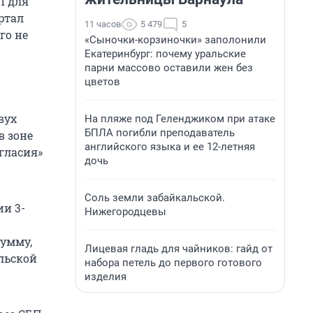
Л для
ртал
11 часов
5 479
5
го не
«Сыночки-корзиночки» заполонили
Екатеринбург: почему уральские
парни массово оставили жен без
цветов
вух
На пляже под Геленджиком при атаке
БПЛА погибли преподаватель
в зоне
английского языка и ее 12-летняя
гласия»
дочь
Соль земли забайкальской.
и 3-
Нижегородцевы
сумму,
Лицевая гладь для чайников: гайд от
льской
набора петель до первого готового
изделия