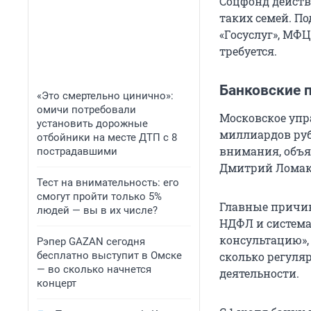
Соцфонд действ
таких семей. П
«Госуслуг», МФЦ
требуется.
Банковские 
«Это смертельно цинично»:
омичи потребовали
Московское упр
установить дорожные
миллиардов руб
отбойники на месте ДТП с 8
внимания, объя
пострадавшими
Дмитрий Ломак
Тест на внимательность: его
смогут пройти только 5%
Главные причин
людей — вы в их числе?
НДФЛ и система
консультацию», 
Рэпер GAZAN сегодня
бесплатно выступит в Омске
сколько регуля
— во сколько начнется
деятельности.
концерт