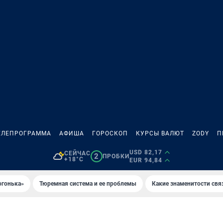
ЕЛЕПРОГРАММА
АФИША
ГОРОСКОП
КУРСЫ ВАЛЮТ
ZODY
П
USD 82,17
СЕЙЧАС
2
ПРОБКИ
+18°C
EUR 94,84
огонька»
Тюремная система и ее проблемы
Какие знаменитости свя