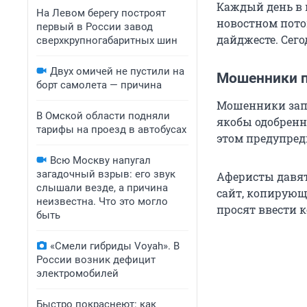
Каждый день в 
На Левом берегу построят
новостном пото
первый в России завод
дайджесте. Сег
сверхкрупногабаритных шин
Двух омичей не пустили на
Мошенники п
борт самолета — причина
Мошенники запу
В Омской области подняли
якобы одобрен
тарифы на проезд в автобусах
этом предупред
Всю Москву напугал
загадочный взрыв: его звук
Аферисты давят
слышали везде, а причина
сайт, копирующ
неизвестна. Что это могло
просят ввести к
быть
«Смели гибриды Voyah». В
России возник дефицит
электромобилей
Быстро покраснеют: как