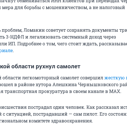
 начнут обмениваться ИНН клиентов при переводах че
я мера для борьбы с мошенничеством, а не налоговый
 проблем, Ломакин советует сохранять документы три
ть 3-НДФЛ и легализовать системный доход через
ли ИП. Подробнее о том, чего стоит ждать, рассказыва
риале
.
ской области рухнул самолет
й области легкомоторный самолет совершил
жесткую 
ошел в районе хутора Алешкина Чернышковского рай
 транспортная прокуратура в своем канале в MAX.
роисшествия пострадал один человек. Как рассказал и
 с ситуацией, пострадавший — сам пилот. Его состоян
егиональном комитете здравоохранения.