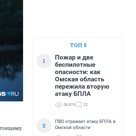
ТОП 5
Пожар и две
1
беспилотные
опасности: как
Омская область
пережила вторую
атаку БПЛА
28 879
22
ПВО отражает атаку БПЛА в
2
Омской области
стоящему.
я