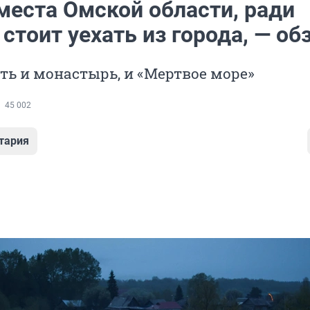
места Омской области, ради
стоит уехать из города, — об
сть и монастырь, и «Мертвое море»
45 002
тария