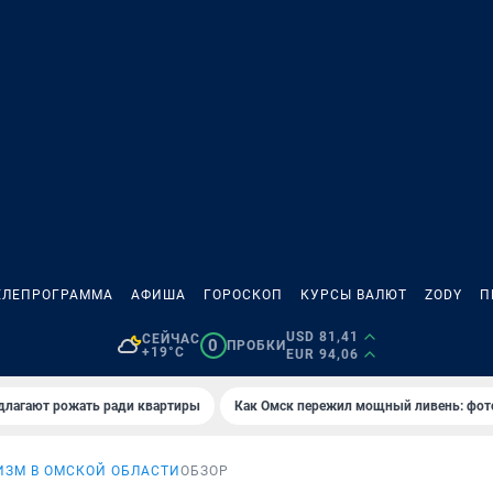
ЕЛЕПРОГРАММА
АФИША
ГОРОСКОП
КУРСЫ ВАЛЮТ
ZODY
П
USD 81,41
СЕЙЧАС
0
ПРОБКИ
+19°C
EUR 94,06
длагают рожать ради квартиры
Как Омск пережил мощный ливень: фот
ИЗМ В ОМСКОЙ ОБЛАСТИ
ОБЗОР