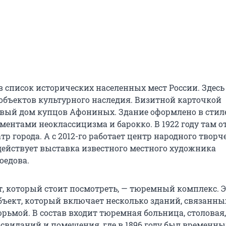
в список исторических населенных мест России. Здесь
 объектов культурного наследия. Визитной карточкой
овый дом купцов Афониных. Здание оформлено в стил
ементами неоклассицизма и барокко. В 1922 году там 
р города. А с 2012-го работает центр народного творче
действует выставка известного местного художника
оедова.
т, который стоит посмотреть, — тюремный комплекс. 
ъект, который включает несколько зданий, связанны
рьмой. В состав входит тюремная больница, столовая,
 свиданий и помещения, где в 1896 году был временны