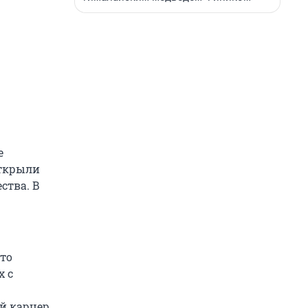
е
открыли
ства. В
Это
х с
й карцер.