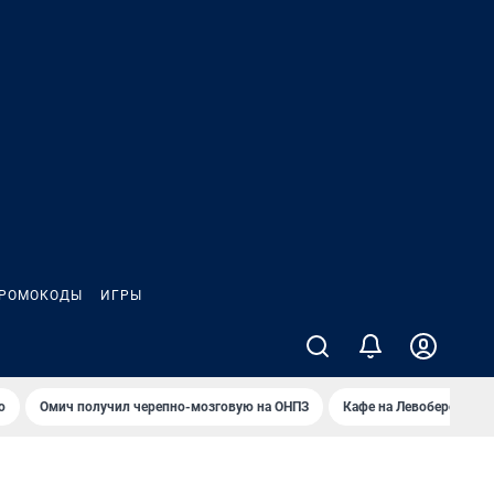
РОМОКОДЫ
ИГРЫ
о
Омич получил черепно-мозговую на ОНПЗ
Кафе на Левобережье в