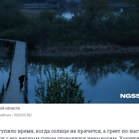
ой области
ийчук / NGS55.RU 
упило время, когда солнце не прячется, а греет по-на
род с его вечным гулом становится невыносим. Хочетс