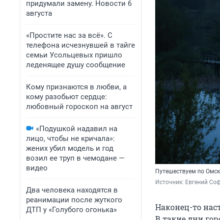
придумали замену. Новости 6
августа
«Простите нас за всё». С
телефона исчезнувшей в тайге
семьи Усольцевых пришло
леденящее душу сообщение
Кому признаются в любви, а
кому разобьют сердце:
любовный гороскоп на август
«Подушкой надавил на
лицо, чтобы не кричала»:
жених убил модель и год
возил ее труп в чемодане —
видео
Путешествуем по Омск
Источник: 
Евгений Соф
Два человека находятся в
реанимации после жуткого
Наконец-то наст
ДТП у «Голубого огонька»
В такие дни го