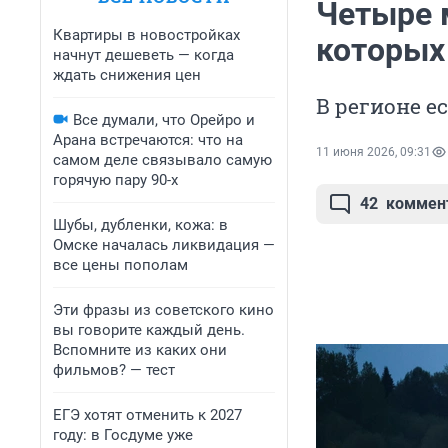
Четыре 
Квартиры в новостройках
которых 
начнут дешеветь — когда
ждать снижения цен
В регионе е
Все думали, что Орейро и
Арана встречаются: что на
11 июня 2026, 09:31
самом деле связывало самую
горячую пару 90-х
42
коммен
Шубы, дубленки, кожа: в
Омске началась ликвидация —
все цены пополам
Эти фразы из советского кино
вы говорите каждый день.
Вспомните из каких они
фильмов? — тест
ЕГЭ хотят отменить к 2027
году: в Госдуме уже