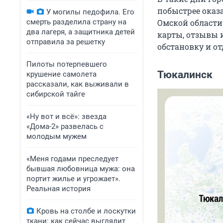
побыстрее оказа
У могилы педофила. Его
смерть разделила страну на
Омской области
два лагеря, а защитника детей
карты, отзывы 
отправила за решетку
обстановку и от
Пилоты потерпевшего
Тюкалинск
крушение самолета
рассказали, как выживали в
сибирской тайге
«Ну вот и всё»: звезда
«Дома-2» развелась с
молодым мужем
«Меня годами преследует
бывшая любовница мужа: она
портит жилье и угрожает».
Реальная история
Кровь на столбе и лоскутки
ткани: как сейчас выглядит