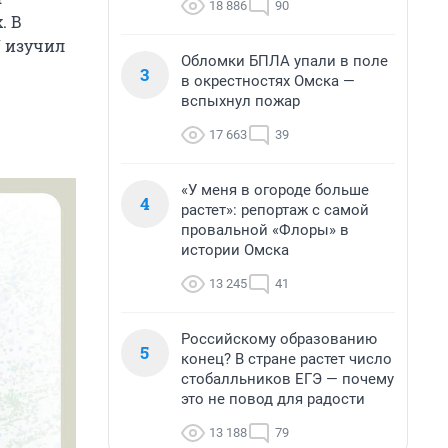
18 886
90
. В
U изучил
Обломки БПЛА упали в поле
3
в окрестностях Омска —
вспыхнул пожар
17 663
39
«У меня в огороде больше
4
растет»: репортаж с самой
провальной «Флоры» в
истории Омска
13 245
41
Российскому образованию
5
конец? В стране растет число
стобалльников ЕГЭ — почему
это не повод для радости
13 188
79