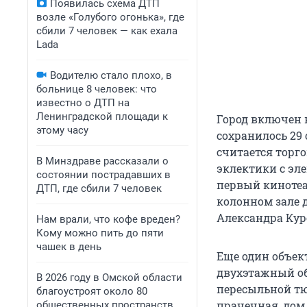
Появилась схема ДТП
возле «Голубого огонька», где
сбили 7 человек — как ехала
Lada
Водителю стало плохо, в
больнице 8 человек: что
известно о ДТП на
Ленинградской площади к
Город включен 
этому часу
сохранилось 29
считается торг
В Минздраве рассказали о
эклектики с эл
состоянии пострадавших в
первый кинотеат
ДТП, где сбили 7 человек
колонном зале 
Александра Кур
Нам врали, что кофе вреден?
Кому можно пить до пяти
чашек в день
Еще один объек
двухэтажный об
В 2026 году в Омской области
пересыльной тю
благоустроят около 80
прачечная, дом
общественных пространств