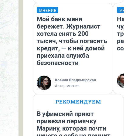
МНЕНИЕ
МНЕНИ
Мой банк меня
Насле
бережет. Журналист
чудом
хотела снять 200
транс
тысяч, чтобы погасить
разне
кредит, — к ней домой
совет
приехала служба
безопасности
Ксения Владимирская
Автор мнения
РЕКОМЕНДУЕМ
В уфимский приют
привезли пермячку
Марину, которая почти
ничего о себе не помнит.