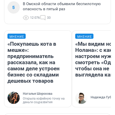
В Омской области объявили беспилотную
5
опасность в пятый раз
12 076
33
МНЕНИЕ
МНЕНИЕ
«Покупаешь кота в
«Мы видим нов
мешке»:
Нолана»: с как
предприниматель
настроем нужн
рассказала, как на
смотреть «Оди
самом деле устроен
чтобы она не
бизнес со складами
выглядела как
дешевых товаров
Наталья Шорохова
Надежда Губар
Открыла кофейную точку на
деньги соцразвития