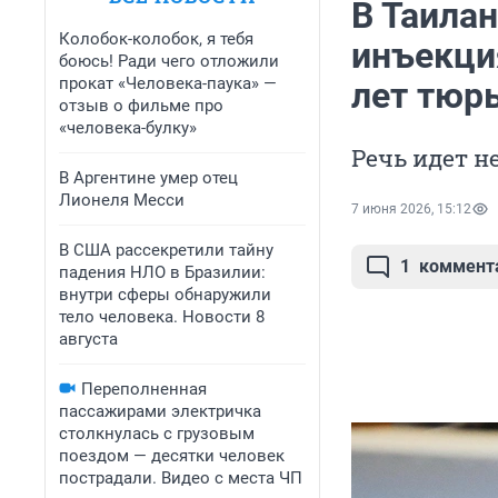
В Таила
Колобок-колобок, я тебя
инъекци
боюсь! Ради чего отложили
прокат «Человека-паука» —
лет тюр
отзыв о фильме про
«человека-булку»
Речь идет н
В Аргентине умер отец
Лионеля Месси
7 июня 2026, 15:12
В США рассекретили тайну
1
коммент
падения НЛО в Бразилии:
внутри сферы обнаружили
тело человека. Новости 8
августа
Переполненная
пассажирами электричка
столкнулась с грузовым
поездом — десятки человек
пострадали. Видео с места ЧП