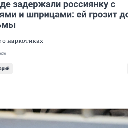
нде задержали россиянку с
ями и шприцами: ей грозит д
ьмы
е о наркотиках
626
арий