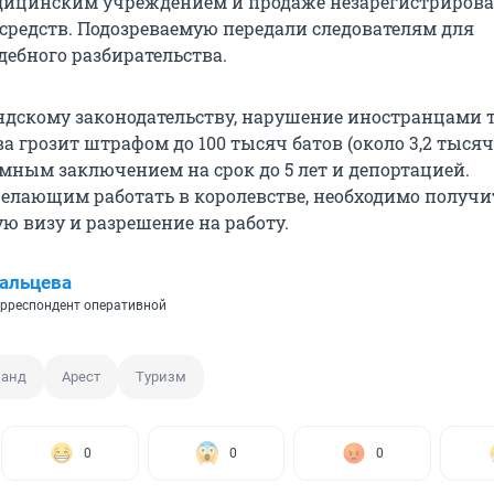
дицинским учреждением и продаже незарегистриров
средств. Подозреваемую передали следователям для
дебного разбирательства.
ндскому законодательству, нарушение иностранцами 
а грозит штрафом до 100 тысяч батов (около 3,2 тыся
емным заключением на срок до 5 лет и депортацией.
елающим работать в королевстве, необходимо получи
ю визу и разрешение на работу.
альцева
рреспондент оперативной
ланд
Арест
Туризм
0
0
0