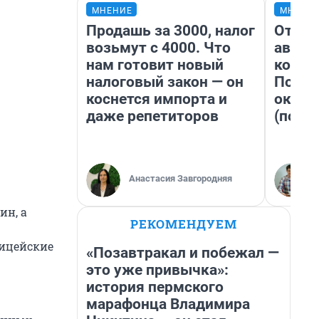
МНЕНИЕ
МНЕНИ
Продашь за 3000, налог
От су
возьмут с 4000. Что
автоб
нам готовит новый
конди
налоговый закон — он
Почем
коснется импорта и
оказа
даже репетиторов
(почти
Анастасия Завгородняя
ин, а
РЕКОМЕНДУЕМ
лицейские
«Позавтракал и побежал —
это уже привычка»:
история пермского
марафонца Владимира