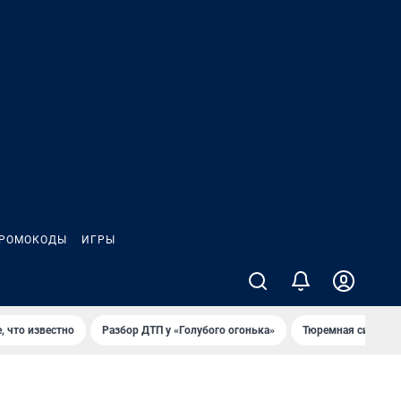
РОМОКОДЫ
ИГРЫ
, что известно
Разбор ДТП у «Голубого огонька»
Тюремная система