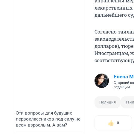
управлении ме
лекарственных 
дальнейшего су
Согласно таила
законодательств
долларов), тюр
Иностранцам, ж
соответствующу
Елена М
Старший ко
редакции
Полиция
Таи
Эти вопросы для будущих
первоклассников под силу не
0
всем взрослым. А вам?