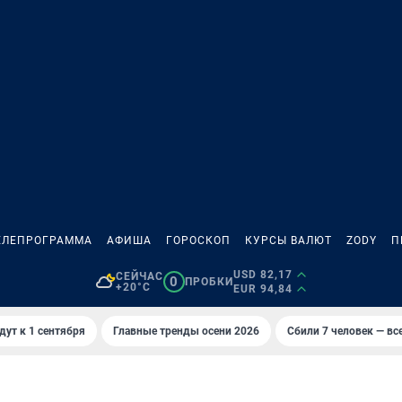
ЕЛЕПРОГРАММА
АФИША
ГОРОСКОП
КУРСЫ ВАЛЮТ
ZODY
П
USD 82,17
СЕЙЧАС
0
ПРОБКИ
+20°C
EUR 94,84
дут к 1 сентября
Главные тренды осени 2026
Сбили 7 человек — все