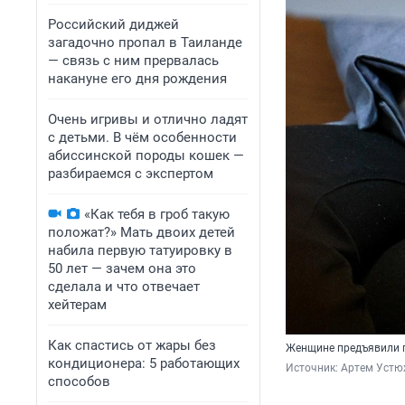
Российский диджей
загадочно пропал в Таиланде
— связь с ним прервалась
накануне его дня рождения
Очень игривы и отлично ладят
с детьми. В чём особенности
абиссинской породы кошек —
разбираемся с экспертом
«Как тебя в гроб такую
положат?» Мать двоих детей
набила первую татуировку в
50 лет — зачем она это
сделала и что отвечает
хейтерам
Как спастись от жары без
Женщине предъявили п
кондиционера: 5 работающих
Источник: 
Артем Устю
способов