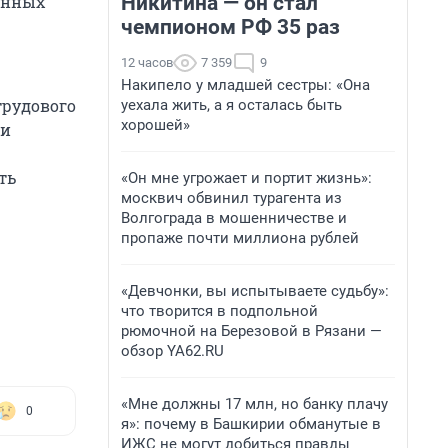
Никитина — он стал
анных
чемпионом РФ 35 раз
12 часов
7 359
9
Накипело у младшей сестры: «Она
трудового
уехала жить, а я осталась быть
хорошей»
чи
ть
«Он мне угрожает и портит жизнь»:
москвич обвинил турагента из
Волгограда в мошенничестве и
пропаже почти миллиона рублей
«Девчонки, вы испытываете судьбу»:
что творится в подпольной
рюмочной на Березовой в Рязани —
обзор YA62.RU
«Мне должны 17 млн, но банку плачу
0
я»: почему в Башкирии обманутые в
ИЖС не могут добиться правды