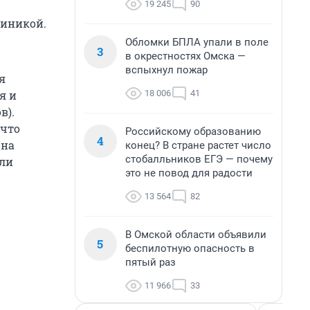
19 245
90
линикой.
Обломки БПЛА упали в поле
3
в окрестностях Омска —
вспыхнул пожар
я
18 006
41
я и
в).
 что
Российскому образованию
4
она
конец? В стране растет число
стобалльников ЕГЭ — почему
или
это не повод для радости
13 564
82
В Омской области объявили
5
беспилотную опасность в
пятый раз
11 966
33