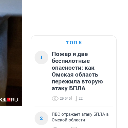
ТОП 5
Пожар и две
1
беспилотные
опасности: как
Омская область
пережила вторую
атаку БПЛА
29 545
22
ПВО отражает атаку БПЛА в
2
Омской области