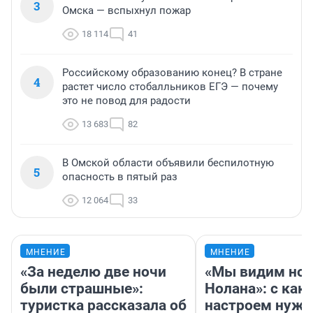
3
Омска — вспыхнул пожар
18 114
41
Российскому образованию конец? В стране
4
растет число стобалльников ЕГЭ — почему
это не повод для радости
13 683
82
В Омской области объявили беспилотную
5
опасность в пятый раз
12 064
33
МНЕНИЕ
МНЕНИЕ
«За неделю две ночи
«Мы видим нов
были страшные»:
Нолана»: с как
туристка рассказала об
настроем нужн