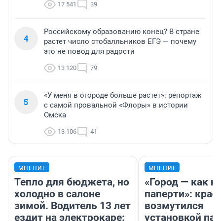
17 541
39
Российскому образованию конец? В стране
4
растет число стобалльников ЕГЭ — почему
это не повод для радости
13 120
79
«У меня в огороде больше растет»: репортаж
5
с самой провальной «Флоры» в истории
Омска
13 106
41
МНЕНИЕ
МНЕНИЕ
Тепло для бюджета, но
«Город — как н
холодно в салоне
паперти»: крае
зимой. Водитель 13 лет
возмутился
ездит на электрокаре:
установкой па