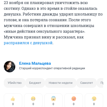
23 ноября он планировал уничтожить всю
скотину. Однако в это время в стойле оказалась
девушка. Работник дважды ударил школьницу по
голове, и она потеряла сознание. После этого
мужчина совершил в отношении школьницы
«иные действия сексуального характера».
Мужчина признал вину и рассказал, как
расправился с девушкой
.
Елена Мальцева
Старший корреспондент оперативной редакции
Убийство
Бюджет
Новости недели
Самолет
Про
0
0
0
0
0