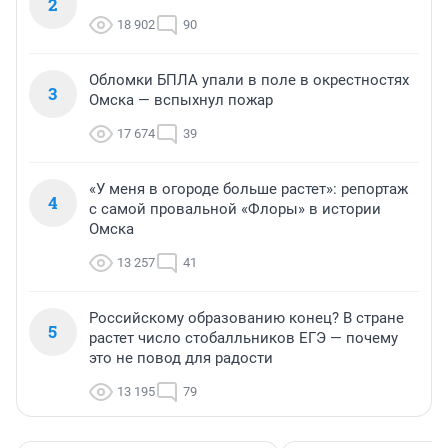
2
18 902
90
Обломки БПЛА упали в поле в окрестностях
3
Омска — вспыхнул пожар
17 674
39
«У меня в огороде больше растет»: репортаж
4
с самой провальной «Флоры» в истории
Омска
13 257
41
Российскому образованию конец? В стране
5
растет число стобалльников ЕГЭ — почему
это не повод для радости
13 195
79