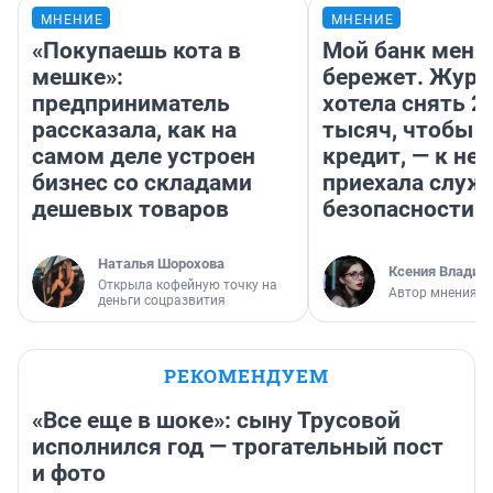
МНЕНИЕ
МНЕНИЕ
«Покупаешь кота в
Мой банк меня
мешке»:
бережет. Журн
предприниматель
хотела снять 2
рассказала, как на
тысяч, чтобы п
самом деле устроен
кредит, — к не
бизнес со складами
приехала служ
дешевых товаров
безопасности
Наталья Шорохова
Ксения Владим
Открыла кофейную точку на
Автор мнения
деньги соцразвития
РЕКОМЕНДУЕМ
«Все еще в шоке»: сыну Трусовой
исполнился год — трогательный пост
и фото