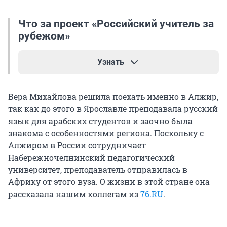
Что за проект «Российский учитель за
рубежом»
Узнать
Он реализуется
Министерством просвещения
Вера Михайлова решила поехать именно в Алжир,
Российской Федерации совместно с
так как до этого в Ярославле преподавала русский
национальными министерствами образования
язык для арабских студентов и заочно была
стран-партнеров. Оператором проекта с
знакома с особенностями региона. Поскольку с
российской стороны выступает Центр
Алжиром в России сотрудничает
международного сотрудничества
Набережночелнинский педагогический
Министерства просвещения Российской
университет, преподаватель отправилась в
Федерации,
Африку от этого вуза. О жизни в этой стране она
специалисты которого оказывают
рассказала нашим коллегам из
76.RU
.
методическую поддержку каждому
педагогу. В проекте задействовано более 500
российских учителей. Они преподают в