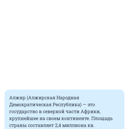
национальных школах и вузах русский язык и
другие предметы на русском языке,
организуют обучение по программам
дополнительного образования, проводят
культурно-просветительские мероприятия, а
также готовят иностранных школьников и
студентов к участию в национальных и
международных олимпиадах по русскому
языку и другим предметам.
Алжир (Алжирская Народная
Демократическая Республика) — это
государство в северной части Африки,
крупнейшее на своем континенте. Площадь
страны составляет 2,4 миллиона кв.