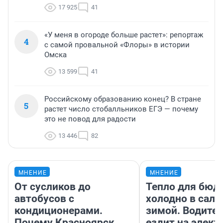
17 925
41
«У меня в огороде больше растет»: репортаж
4
с самой провальной «Флоры» в истории
Омска
13 599
41
Российскому образованию конец? В стране
5
растет число стобалльников ЕГЭ — почему
это не повод для радости
13 446
82
МНЕНИЕ
МНЕНИЕ
От сусликов до
Тепло для бюд
автобусов с
холодно в сало
кондиционерами.
зимой. Водител
Почему Красноярск
ездит на элект