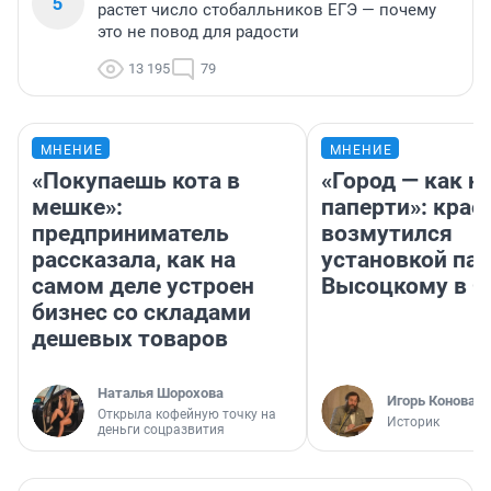
5
растет число стобалльников ЕГЭ — почему
это не повод для радости
13 195
79
МНЕНИЕ
МНЕНИЕ
«Покупаешь кота в
«Город — как н
мешке»:
паперти»: крае
предприниматель
возмутился
рассказала, как на
установкой па
самом деле устроен
Высоцкому в 
бизнес со складами
дешевых товаров
Наталья Шорохова
Игорь Коновал
Открыла кофейную точку на
Историк
деньги соцразвития