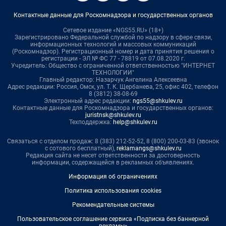
Контактные данные для Роскомнадзора и государственных органов
Сетевое издание «NGS55.RU» (18+)
Зарегистрировано Федеральной службой по надзору в сфере связи,
информационных технологий и массовых коммуникаций
(Роскомнадзор). Регистрационный номер и дата принятия решения о
регистрации - ЭЛ № ФС 77 - 78819 от 07.08.2020 г.
Учредитель: Общество с ограниченной ответственностью "ИНТЕРНЕТ
ТЕХНОЛОГИИ"
Главный редактор: Назарчук Ангелина Алексеевна
Адрес редакции: Россия, Омск, ул. Т. К. Щербанева, 25, офис 402, телефон
8 (3812) 38-08-69
Электронный адрес редакции:
ngs55@shkulev.ru
Контактные данные для Роскомнадзора и государственных органов:
juristnsk@shkulev.ru
Техподдержка:
help@shkulev.ru
Связаться с отделом продаж: 8 (383) 212-52-52, 8 (800) 200-03-83 (звонок
с сотового бесплатный),
reklamangs@shkulev.ru
Редакция сайта не несет ответственности за достоверность
информации, содержащейся в рекламных объявлениях.
Информация об ограничениях
Политика использования cookies
Рекомендательные системы
Пользовательское соглашение сервиса «Подписка без баннерной
рекламы»