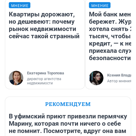
МНЕНИЕ
МНЕНИЕ
Квартиры дорожают,
Мой банк меня
но дешевеют: почему
бережет. Журн
рынок недвижимости
хотела снять 2
сейчас такой странный
тысяч, чтобы п
кредит, — к не
приехала служ
безопасности
Екатерина Торопова
Ксения Владим
директор агентства
Автор мнения
недвижимости
РЕКОМЕНДУЕМ
В уфимский приют привезли пермячку
Марину, которая почти ничего о себе
не помнит. Посмотрите, вдруг она вам