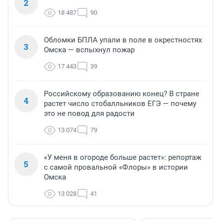
2
18 487
90
Обломки БПЛА упали в поле в окрестностях
3
Омска — вспыхнул пожар
17 443
39
Российскому образованию конец? В стране
4
растет число стобалльников ЕГЭ — почему
это не повод для радости
13 074
79
«У меня в огороде больше растет»: репортаж
5
с самой провальной «Флоры» в истории
Омска
13 028
41