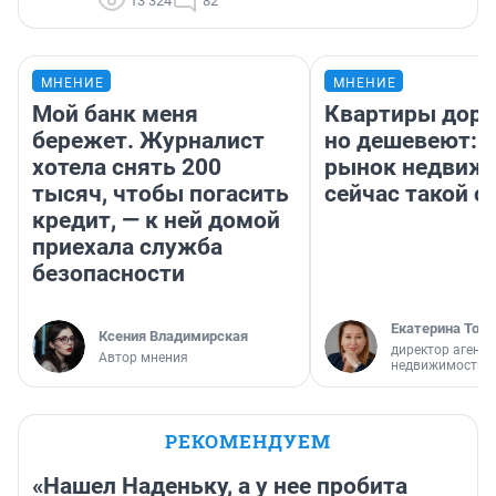
13 324
82
МНЕНИЕ
МНЕНИЕ
Мой банк меня
Квартиры дор
бережет. Журналист
но дешевеют: 
хотела снять 200
рынок недвиж
тысяч, чтобы погасить
сейчас такой 
кредит, — к ней домой
приехала служба
безопасности
Екатерина Торо
Ксения Владимирская
директор агентс
Автор мнения
недвижимости
РЕКОМЕНДУЕМ
«Нашел Наденьку, а у нее пробита