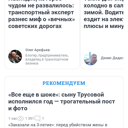
чудом не развалилось:
холодно в сало
транспортный эксперт
зимой. Водител
разнес миф о «вечных»
ездит на элект
советских дорогах
плюсы и мину
Олег Арефьев
Блогер, предприниматель,
Денис Дедюхи
владелец в транспортном
бизнесе
РЕКОМЕНДУЕМ
«Все еще в шоке»: сыну Трусовой
исполнился год — трогательный пост
и фото
1 час
1 391
1
«Заказали на 3-летие»: перед убийством жены в