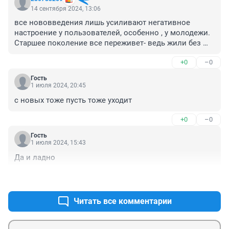
14 сентября 2024, 13:06
все нововведения лишь усиливают негативное 
настроение у пользователей, особенно , у молодежи. 
Старшее поколение все переживет- ведь жили без 
этих "смайликов" и прочее... вопрос в другом, какую 
+0
–0
реальную цель преследуют разработчики? Может 
совсем отказаться от сотовых и перейти на 
Гость
домашние телефоны, телеграф, переговорные 
1 июля 2024, 20:45
пункты....а потом и от компьютеров... телевизора 
с новых тоже пусть тоже уходит
хватит???????
+0
–0
Гость
1 июля 2024, 15:43
Да и ладно
+0
–0
Читать все комментарии