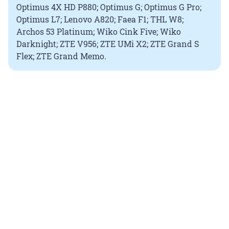
Optimus 4X HD P880; Optimus G; Optimus G Pro;
Optimus L7; Lenovo A820; Faea F1; THL W8;
Archos 53 Platinum; Wiko Cink Five; Wiko
Darknight; ZTE V956; ZTE UMi X2; ZTE Grand S
Flex; ZTE Grand Memo.