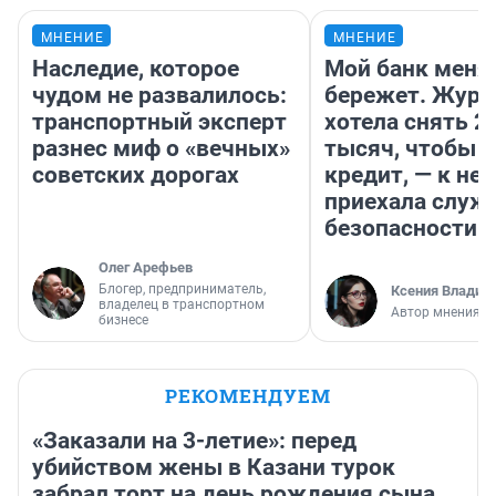
МНЕНИЕ
МНЕНИЕ
Наследие, которое
Мой банк меня
чудом не развалилось:
бережет. Журн
транспортный эксперт
хотела снять 2
разнес миф о «вечных»
тысяч, чтобы п
советских дорогах
кредит, — к не
приехала служ
безопасности
Олег Арефьев
Блогер, предприниматель,
Ксения Владим
владелец в транспортном
Автор мнения
бизнесе
РЕКОМЕНДУЕМ
«Заказали на 3-летие»: перед
убийством жены в Казани турок
забрал торт на день рождения сына