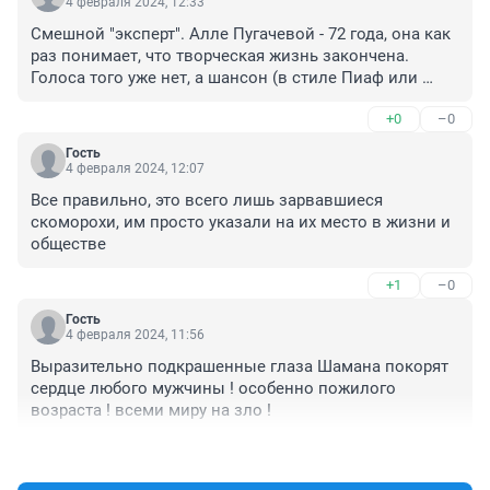
4 февраля 2024, 12:33
Смешной "эксперт". Алле Пугачевой - 72 года, она как 
раз понимает, что творческая жизнь закончена. 
Голоса того уже нет, а шансон (в стиле Пиаф или 
Азнавура, а не нашего блатняка) - это не ее стиль.

+0
–0
Сравнивать Киркорова с Мадонной. Это смешно. 
Киркоров, при всех его недостатках, понимает и 
Гость
всегда понимал, что за рубежом можно петь только 
4 февраля 2024, 12:07
для русских эмигрантов.

Все правильно, это всего лишь зарвавшиеся 
У нас никогда не было звезд мировой величины, 
скоморохи, им просто указали на их место в жизни и 
если не считать оперных и балетных.

обществе
Ну и так далее. Всё они понимают. У многих жизнь 
полетела под откос, независимо от убеждений. 
+1
–0
Времена такие нам организовали. Ну мы и сами 
виноваты - прошляпили.
Гость
4 февраля 2024, 11:56
Выразительно подкрашенные глаза Шамана покорят 
сердце любого мужчины ! особенно пожилого 
возраста ! всеми миру на зло !
+0
–0