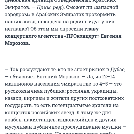
Эмиратов. —
Прим. ред.
). Сможет ли «запасной
аэродром» в Арабских Эмиратах прокормить
наших звезд, пока дела на родине идут у них
негладко? Об этом мы спросили
главу
концертного агентства «ПРОконцерт» Евгения
Морозова.
— Так рассуждают те, кто не знает рынок в Дубае,
— объясняет Евгений Морозов. — Да, из 12–14
миллионов населения эмирата где-то 4–5 — это
русскоязычная публика: россияне, украинцы,
казахи, киргизы и жители других постсоветских
государств, то есть потенциальные зрители на
концертах российских звезд. К тому же для
арабов, пакистанцев, индонезийцев и других
мусульман публичное прослушивание музыки —
«харам», запрещено. На концерт ходят, чтобы