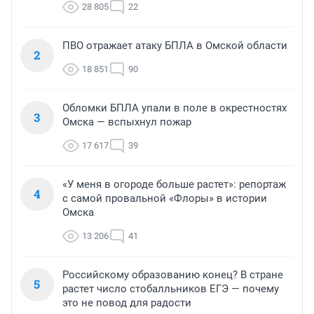
28 805
22
ПВО отражает атаку БПЛА в Омской области
2
18 851
90
Обломки БПЛА упали в поле в окрестностях
3
Омска — вспыхнул пожар
17 617
39
«У меня в огороде больше растет»: репортаж
4
с самой провальной «Флоры» в истории
Омска
13 206
41
Российскому образованию конец? В стране
5
растет число стобалльников ЕГЭ — почему
это не повод для радости