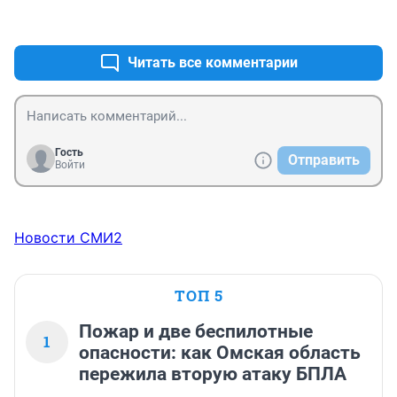
грабили при чем за награбленные у них же деньги.

+0
–0
И ведь идут?!

Парадокс.

Не с теми вы воюете ребяты.
Читать все комментарии
Гость
Отправить
Войти
Новости СМИ2
ТОП 5
Пожар и две беспилотные
1
опасности: как Омская область
пережила вторую атаку БПЛА