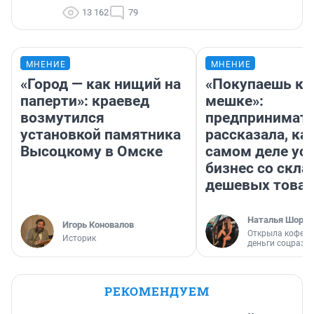
13 162
79
МНЕНИЕ
МНЕНИЕ
«Город — как нищий на
«Покупаешь ко
паперти»: краевед
мешке»:
возмутился
предпринимат
установкой памятника
рассказала, как
Высоцкому в Омске
самом деле ус
бизнес со скл
дешевых това
Наталья Шорох
Игорь Коновалов
Открыла кофейн
Историк
деньги соцразв
РЕКОМЕНДУЕМ