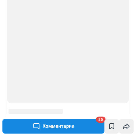
рекламы»
Политика конфиденциальности и обработки персональных данных и
правила использования сайта
© ООО «Сеть городских порталов»
© ООО «Интернет Технологии»
25
Комментарии