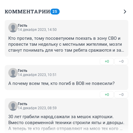
КОММЕНТАРИИ
25
Гость
14 декабря 2023, 14:50
Кто против, тому посоветуюем поехать в зону СВО и 
провести там недельку с местными жителями, мозги 
станут понимать для чего там ребята сражаются и за 
что они свою жизнь отдают, в память о них не только 
+0
–0
доски вывешивать, но и в центре города 
организовать исторический музей о их подвигах!! А 
Гость
тем кому это не нравится пусть меняют страну, Россия 
14 декабря 2023, 10:51
это не их Родина!!
А почему всем тем, кто погиб в ВОВ не повесили?
+0
–0
Гость
14 декабря 2023, 08:59
30 лет грабили народ,сажали за мешок картошки.

Вместо современной техники строили яхты и дворцы.

А теперь те кто грабил отправляют на мясо тех кого 