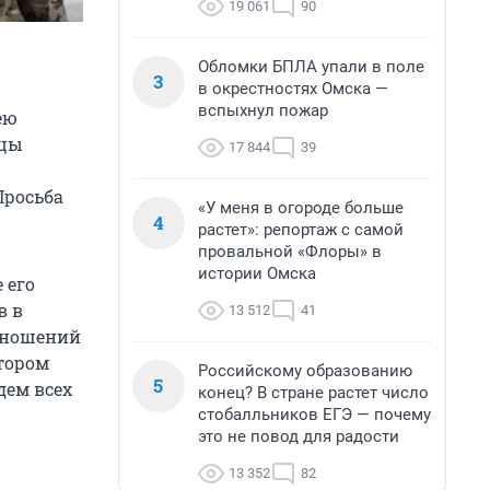
19 061
90
Обломки БПЛА упали в поле
3
в окрестностях Омска —
вспыхнул пожар
ею
йцы
17 844
39
Просьба
«У меня в огороде больше
4
растет»: репортаж с самой
провальной «Флоры» в
истории Омска
 его
в в
13 512
41
тношений
тором
Российскому образованию
5
дем всех
конец? В стране растет число
стобалльников ЕГЭ — почему
это не повод для радости
13 352
82