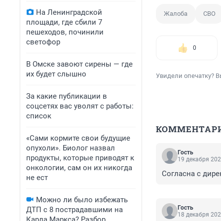
На Ленинградской
Жалоба
СВО
площади, где сбили 7
пешеходов, починили
светофор
0
В Омске завоют сирены — где
их будет слышно
Увидели опечатку? В
За какие публикации в
соцсетях вас уволят с работы:
список
КОММЕНТАР
«Сами кормите свои будущие
опухоли». Биолог назвал
Гость
продукты, которые приводят к
19 декабря 202
онкологии, сам он их никогда
Согласна с дире
не ест
Можно ли было избежать
Гость
ДТП с 8 пострадавшими на
18 декабря 202
Карла Маркса? Разбор