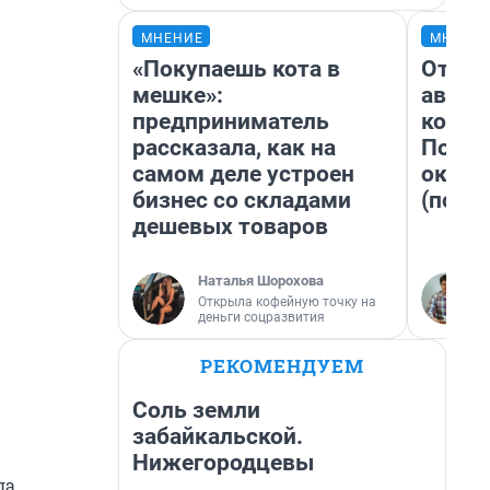
МНЕНИЕ
МНЕНИ
«Покупаешь кота в
От су
мешке»:
автоб
предприниматель
конди
рассказала, как на
Почем
самом деле устроен
оказа
бизнес со складами
(почти
дешевых товаров
Наталья Шорохова
Открыла кофейную точку на
деньги соцразвития
РЕКОМЕНДУЕМ
Соль земли
забайкальской.
Нижегородцевы
ла