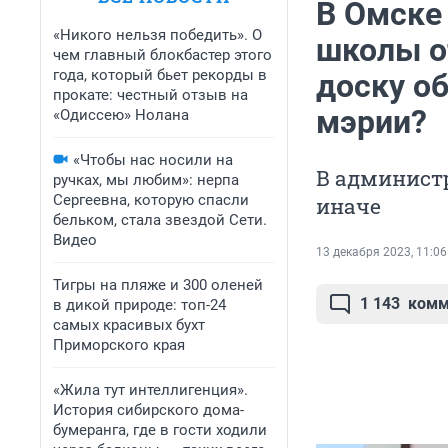
В Омске
«Никого нельзя победить». О
школы о
чем главный блокбастер этого
года, который бьет рекорды в
доску об
прокате: честный отзыв на
мэрии?
«Одиссею» Нолана
«Чтобы нас носили на
В администр
ручках, мы любим»: нерпа
Сергеевна, которую спасли
иначе
бельком, стала звездой Сети.
Видео
13 декабря 2023, 11:06
Тигры на пляже и 300 оленей
1 143
комм
в дикой природе: топ-24
самых красивых бухт
Приморского края
«Жила тут интеллигенция».
История сибирского дома-
бумеранга, где в гости ходили