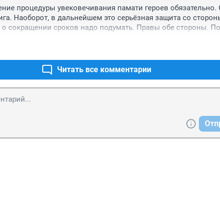
ние процедуры увековечивания памати героев обязательно. О
ига. Наоборот, в дальнейшем это серьёзная защита со стороны
т о сокращении сроков надо подумать. Правы обе стороны. По
м и завтра повесим - так это не работает. А сослуживцы, моло
 был отличный...
Читать все комментарии
Отп