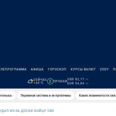
ЕЛЕПРОГРАММА
АФИША
ГОРОСКОП
КУРСЫ ВАЛЮТ
ZODY
П
USD 82,17
СЕЙЧАС
2
ПРОБКИ
+20°C
EUR 94,84
огонька»
Тюремная система и ее проблемы
Какие знаменитости свя
НДАЛ ИЗ-ЗА ДОСКИ БОЙЦУ СВО