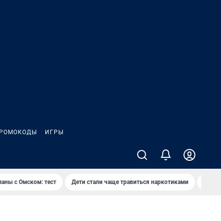
РОМОКОДЫ
ИГРЫ
заны с Омском: тест
Дети стали чаще травиться наркотиками
Появя