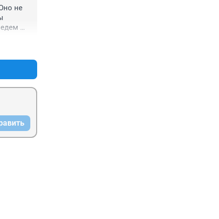
но не 
 
едем 
дцы!!! 
+0
–0
равить