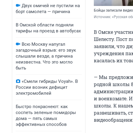
Двух омичей не пустили на
Бойцы записали видео
борт самолета — причина
Источник: 
«Русская об
В Омской области подняли
тарифы на проезд в автобусах
В Омске участн
Шелесту. Пост 
Всю Москву напугал
заявили, что д
загадочный взрыв: его звук
учреждения пам
слышали везде, а причина
касалась их то
неизвестна. Что это могло
быть
— Мы предложил
«Смели гибриды Voyah». В
родной школы 8
России возник дефицит
администрации
электромобилей
и военкомате. 
школы. К нашем
Быстро покраснеют: как
развешивать, ст
соспеть зеленые помидоры
дома — пять самых
видеообращени
эффективных способов