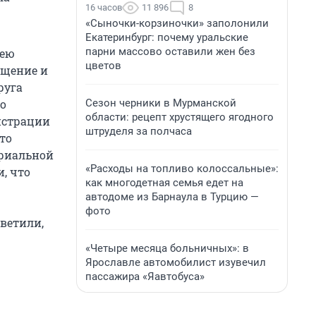
16 часов
11 896
8
«Сыночки-корзиночки» заполонили
Екатеринбург: почему уральские
парни массово оставили жен без
гею
цветов
ащение и
руга
Сезон черники в Мурманской
но
области: рецепт хрустящего ягодного
истрации
штруделя за полчаса
то
ориальной
«Расходы на топливо колоссальные»:
, что
как многодетная семья едет на
автодоме из Барнаула в Турцию —
фото
ветили,
«Четыре месяца больничных»: в
Ярославле автомобилист изувечил
пассажира «Яавтобуса»