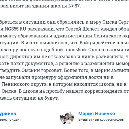
орая висит на здании школы № 87.
обраться в ситуации они обратились к мэру Омска Сер
и NGS55.RU рассказали, что Сергей Шелест увидел обр
аменту образования и администрации Ленинского ок
итуации. В итоге выяснилось, что бойцы действитель
ректору школы с подобной просьбой. Однако в админ
ают: директор им не отказывала и лишь разъяснила, ч
рать пакет документов, а решение о размещении мем
вердить Омский горсовет. Более того, в мэрии заявили
не запускали процедуру оформления доски ни в
Ленинского округа, в котором находится школа, ни в
Омска. В школе на просьбу нашего корреспондента от
вать ситуацию не будут.
уркина
Мария Носенко
рреспондент
Внештатный корреспондент