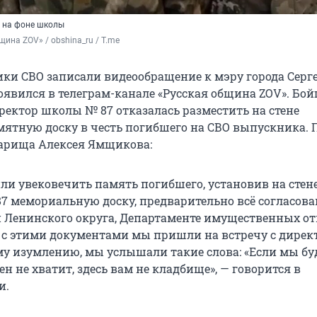
 на фоне школы
щина ZOV» / obshina_ru / T.me
ики СВО записали видеообращение к мэру города Серг
появился в телеграм-канале «Русская община ZOV». Бо
иректор школы № 87 отказалась разместить на стене
ятную доску в честь погибшего на СВО выпускника. 
варища Алексея Ямщикова:
и увековечить память погибшего, установив на стене
7 мемориальную доску, предварительно всё согласова
 Ленинского округа, Департаменте имущественных о
И с этими документами мы пришли на встречу с дирек
у изумлению, мы услышали такие слова: «Если мы бу
ен не хватит, здесь вам не кладбище», — говорится в
и.