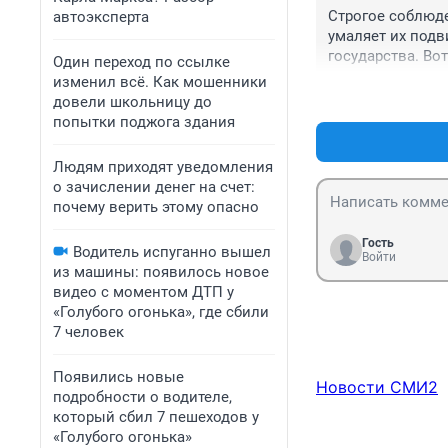
Строгое соблюде
автоэксперта
умаляет их подв
государства. Во
Один переход по ссылке
сейчас, изготови
изменил всё. Как мошенники
Реально товарищ
довели школьницу до
попытки поджога здания
Людям приходят уведомления
о зачислении денег на счет:
почему верить этому опасно
Гость
Водитель испуганно вышел
Войти
из машины: появилось новое
видео с моментом ДТП у
«Голубого огонька», где сбили
7 человек
Появились новые
Новости СМИ2
подробности о водителе,
который сбил 7 пешеходов у
«Голубого огонька»