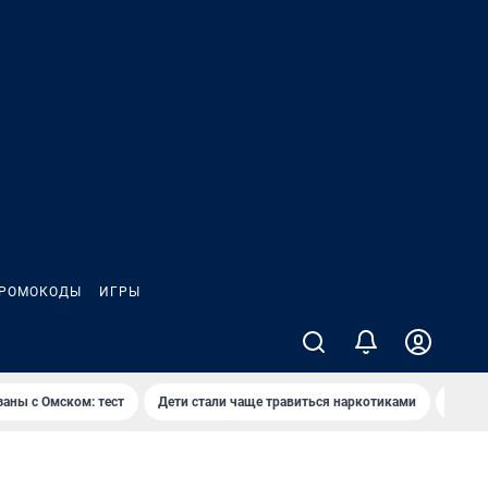
РОМОКОДЫ
ИГРЫ
заны с Омском: тест
Дети стали чаще травиться наркотиками
Появя