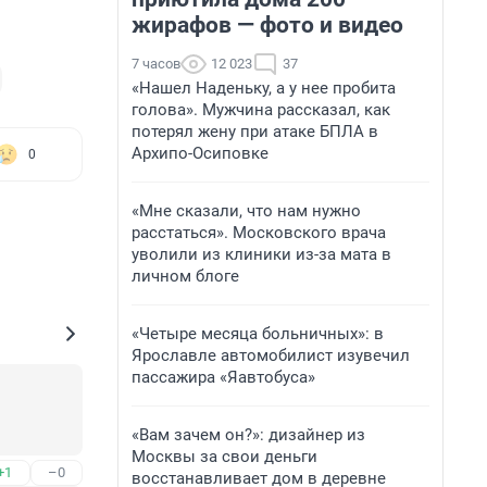
жирафов — фото и видео
7 часов
12 023
37
«Нашел Наденьку, а у нее пробита
голова». Мужчина рассказал, как
потерял жену при атаке БПЛА в
Архипо-Осиповке
0
«Мне сказали, что нам нужно
расстаться». Московского врача
уволили из клиники из-за мата в
личном блоге
«Четыре месяца больничных»: в
Ярославле автомобилист изувечил
пассажира «Яавтобуса»
«Вам зачем он?»: дизайнер из
Москвы за свои деньги
+1
–0
восстанавливает дом в деревне