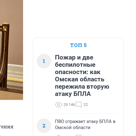
ТОП 5
Пожар и две
1
беспилотные
опасности: как
Омская область
пережила вторую
атаку БПЛА
29 146
22
ПВО отражает атаку БПЛА в
2
гения
Омской области
ы