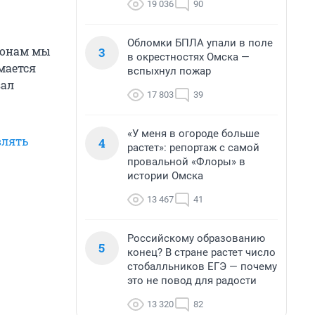
19 036
90
Обломки БПЛА упали в поле
ронам мы
3
в окрестностях Омска —
мается
вспыхнул пожар
зал
17 803
39
«У меня в огороде больше
влять
4
растет»: репортаж с самой
провальной «Флоры» в
истории Омска
13 467
41
Российскому образованию
5
конец? В стране растет число
стобалльников ЕГЭ — почему
это не повод для радости
13 320
82