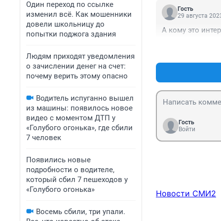
Один переход по ссылке
Гость
изменил всё. Как мошенники
29 августа 2023
довели школьницу до
А кому это инте
попытки поджога здания
Людям приходят уведомления
о зачислении денег на счет:
почему верить этому опасно
Водитель испуганно вышел
из машины: появилось новое
видео с моментом ДТП у
Гость
«Голубого огонька», где сбили
Войти
7 человек
Появились новые
подробности о водителе,
который сбил 7 пешеходов у
«Голубого огонька»
Новости СМИ2
Восемь сбили, три упали.