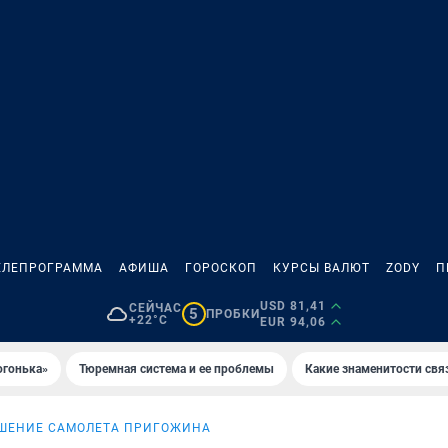
ЕЛЕПРОГРАММА
АФИША
ГОРОСКОП
КУРСЫ ВАЛЮТ
ZODY
П
USD 81,41
СЕЙЧАС
5
ПРОБКИ
+22°C
EUR 94,06
огонька»
Тюремная система и ее проблемы
Какие знаменитости свя
ШЕНИЕ САМОЛЕТА ПРИГОЖИНА