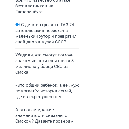
Все, что известно об атаке
беспилотников на
Екатеринбург
С детства грезил о ГАЗ-24:
автоплюшкин переехал в
маленький хутор и превратил
свой двор в музей СССР
Убедили, что смогут помочь:
знакомые похитили почти 3
миллиона у бойца СВО из
Омска
«Это общий ребенок, а не „муж
помогает“»: истории семей,
где в декрет ушел отец
А вы знаете, какие
знаменитости связаны с
Омском? Давайте проверим