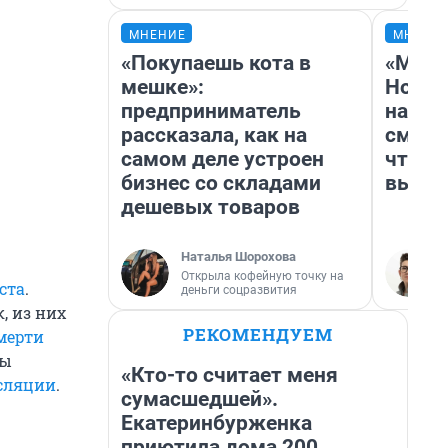
МНЕНИЕ
МНЕНИ
«Покупаешь кота в
«Мы в
мешке»:
Нолан
предприниматель
настр
рассказала, как на
смотр
самом деле устроен
чтобы
бизнес со складами
выгля
дешевых товаров
Наталья Шорохова
Открыла кофейную точку на
ста
.
деньги соцразвития
, из них
РЕКОМЕНДУЕМ
мерти
мы
«Кто-то считает меня
сляции
.
сумасшедшей».
Екатеринбурженка
приютила дома 200