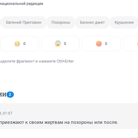
национальной редакции
Евгений Пригожин
Похороны
Бизнес-джет
Крушение
0
0
0
ыделите фрагмент и нажмите Ctrl+Enter
ИИ
2
, 01:07
приезжают к своим жертвам на похороны или после.