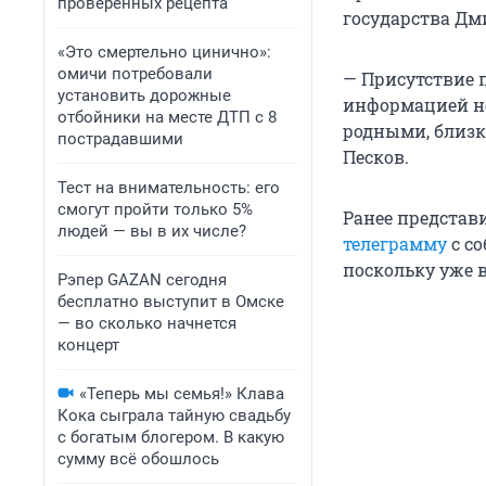
проверенных рецепта
государства Дм
«Это смертельно цинично»:
омичи потребовали
— Присутствие 
установить дорожные
информацией не
отбойники на месте ДТП с 8
родными, близки
пострадавшими
Песков.
Тест на внимательность: его
смогут пройти только 5%
Ранее представ
людей — вы в их числе?
телеграмму
с с
поскольку уже в
Рэпер GAZAN сегодня
бесплатно выступит в Омске
— во сколько начнется
концерт
«Теперь мы семья!» Клава
Кока сыграла тайную свадьбу
с богатым блогером. В какую
сумму всё обошлось