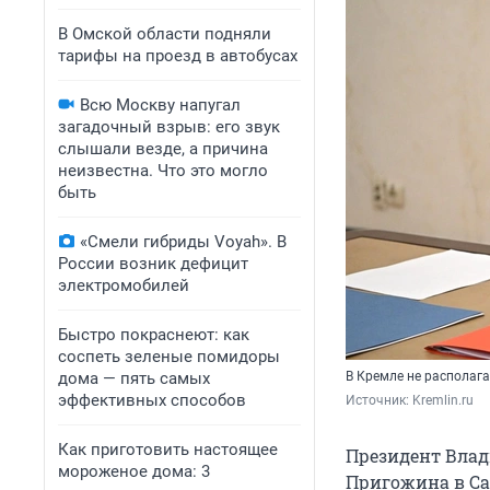
В Омской области подняли
тарифы на проезд в автобусах
Всю Москву напугал
загадочный взрыв: его звук
слышали везде, а причина
неизвестна. Что это могло
быть
«Смели гибриды Voyah». В
России возник дефицит
электромобилей
Быстро покраснеют: как
соспеть зеленые помидоры
дома — пять самых
В Кремле не располаг
эффективных способов
Источник: 
Kremlin.ru
Как приготовить настоящее
Президент Влад
мороженое дома: 3
Пригожина в Са