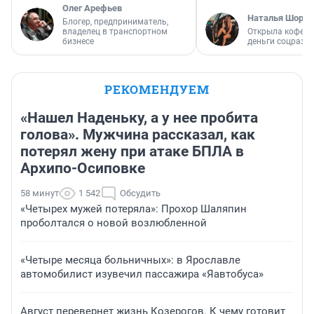
Олег Арефьев
Наталья Шорох
Блогер, предприниматель,
владелец в транспортном
Открыла кофейн
бизнесе
деньги соцразв
РЕКОМЕНДУЕМ
«Нашел Наденьку, а у нее пробита
голова». Мужчина рассказал, как
потерял жену при атаке БПЛА в
Архипо-Осиповке
58 минут
1 542
Обсудить
«Четырех мужей потеряла»: Прохор Шаляпин
проболтался о новой возлюбленной
«Четыре месяца больничных»: в Ярославле
автомобилист изувечил пассажира «Яавтобуса»
Август перевернет жизнь Козерогов. К чему готовит