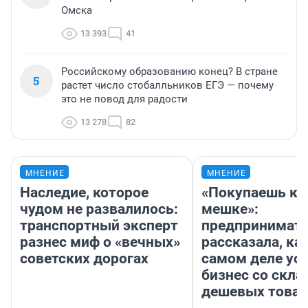
Омска
13 393
41
Российскому образованию конец? В стране
5
растет число стобалльников ЕГЭ — почему
это не повод для радости
13 278
82
МНЕНИЕ
МНЕНИЕ
Наследие, которое
«Покупаешь ко
чудом не развалилось:
мешке»:
транспортный эксперт
предпринимат
разнес миф о «вечных»
рассказала, как
советских дорогах
самом деле ус
бизнес со скл
дешевых това