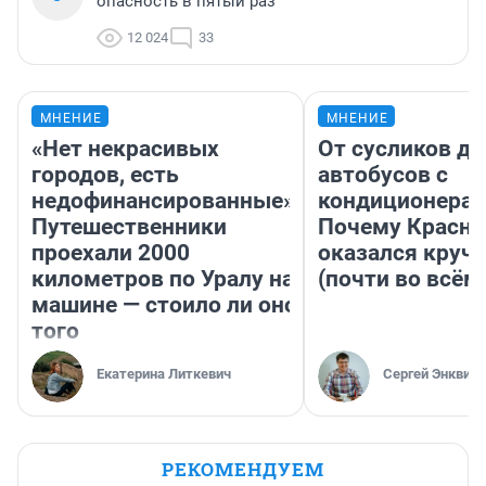
опасность в пятый раз
12 024
33
МНЕНИЕ
МНЕНИЕ
«Нет некрасивых
От сусликов до
городов, есть
автобусов с
недофинансированные».
кондиционерам
Путешественники
Почему Красно
проехали 2000
оказался круч
километров по Уралу на
(почти во всём
машине — стоило ли оно
того
Екатерина Литкевич
Сергей Энквист
РЕКОМЕНДУЕМ