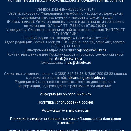
Контактные данные для Роскомнадзора и государственных органов
Сетевое издание «NGS55.RU» (18+)
Зарегистрировано Федеральной службой по надзору в сфере связи,
информационных технологий и массовых коммуникаций
(Роскомнадзор). Регистрационный номер и дата принятия решения о
регистрации - ЭЛ № ФС 77 - 78819 от 07.08.2020 г.
Учредитель: Общество с ограниченной ответственностью "ИНТЕРНЕТ
ТЕХНОЛОГИИ"
Главный редактор: Назарчук Ангелина Алексеевна
Адрес редакции: Россия, Омск, ул. Т. К. Щербанева, 25, офис 402, телефон
8 (3812) 38-08-69
Электронный адрес редакции:
ngs55@shkulev.ru
Контактные данные для Роскомнадзора и государственных органов:
juristnsk@shkulev.ru
Техподдержка:
help@shkulev.ru
Связаться с отделом продаж: 8 (383) 212-52-52, 8 (800) 200-03-83 (звонок
с сотового бесплатный),
reklamangs@shkulev.ru
Редакция сайта не несет ответственности за достоверность
информации, содержащейся в рекламных объявлениях.
Информация об ограничениях
Политика использования cookies
Рекомендательные системы
Пользовательское соглашение сервиса «Подписка без баннерной
рекламы»