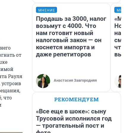
МНЕНИЕ
МНЕНИ
Продашь за 3000, налог
«Мы в
возьмут с 4000. Что
Нолан
нам готовит новый
настр
налоговый закон — он
смотр
коснется импорта и
чтобы
него
даже репетиторов
выгля
огнать от
шке
 зимой
нта Рауля
Анастасия Завгородняя
 устроив
бещания,
, что
РЕКОМЕНДУЕМ
и
«Все еще в шоке»: сыну
Трусовой исполнился год
— трогательный пост и
фото