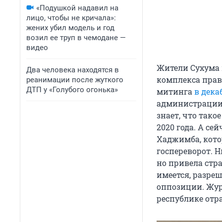
«Подушкой надавил на
лицо, чтобы не кричала»:
жених убил модель и год
возил ее труп в чемодане —
видео
Жители Сухума 
Два человека находятся в
комплекса прав
реанимации после жуткого
ДТП у «Голубого огонька»
митинга
в дека
администрации
знает, что так
2020 года. А се
Хаджимба, кото
госпереворот. 
но привела стра
имеется, разре
оппозиции. Жу
республике отра