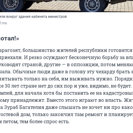
ли вокруг здания кабинета министров
T.me
мотал!»
арагозят, большинство жителей республики готовятся 
риехали. И резко осуждают бесконечную борьбу за вла
ководят страной, другие — в оппозиции, потом меняют
ала. Обычные люди даже в голову эту чехарду брать н
итывать только на себя, им выживать нужно. Порядк
 30 лет стране нет до сих пор и уже, видимо, не будет.
емлей, для начала хотя бы поставить ее на кадастровы
кому принадлежит. Вместо этого играют во власть. Жи
на Зураб Багателия даже слышать не хочет ни про как
гостевой дом, только закончил там ремонт и планируе
 летом, тем более спрос есть.