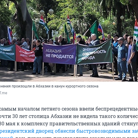
нения произошли в Абхазии в канун курортного сезона
T.me
 самым началом летнего сезона ввели беспрецедентн
очти 30 лет столица Абхазии не видела такого количе
 30 мая к комплексу правительственных зданий стяну
резидентский дворец обнесли быстровозводимыми за