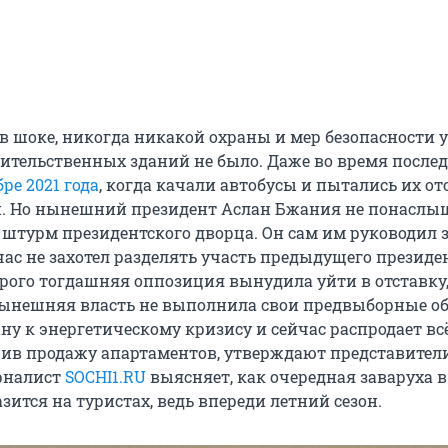
в шоке, никогда никакой охраны и мер безопасности у
ительственных зданий не было. Даже во время послед
бре 2021 года
, когда качали автобусы и пытались их от
. Но нынешний президент Аслан Бжания не понаслы
ое штурм президентского дворца. Он сам им руководил
йчас не захотел разделять участь предыдущего президе
рого тогдашняя оппозиция вынудила уйти в отставку,
Нынешняя власть не выполнила свои предвыборные о
ну к энергетическому кризису и сейчас распродает всё
шив продажу апартаментов, утверждают представител
рналист
SOCHI1.RU
выясняет, как очередная заваруха в
зится на туристах, ведь впереди летний сезон.