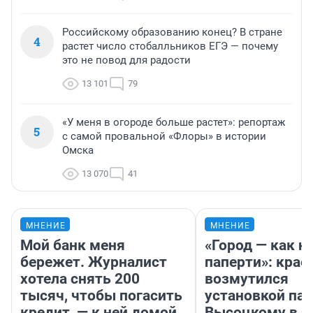
Российскому образованию конец? В стране
4
растет число стобалльников ЕГЭ — почему
это не повод для радости
13 101
79
«У меня в огороде больше растет»: репортаж
5
с самой провальной «Флоры» в истории
Омска
13 070
41
МНЕНИЕ
МНЕНИЕ
Мой банк меня
«Город — как н
бережет. Журналист
паперти»: крае
хотела снять 200
возмутился
тысяч, чтобы погасить
установкой па
кредит, — к ней домой
Высоцкому в 