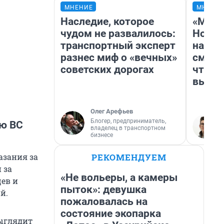
МНЕНИЕ
МНЕНИ
Наследие, которое
«Мы в
чудом не развалилось:
Нолан
транспортный эксперт
настр
разнес миф о «вечных»
смотр
советских дорогах
чтобы
выгля
Олег Арефьев
Блогер, предприниматель,
ию ВС
владелец в транспортном
бизнесе
РЕКОМЕНДУЕМ
азания за
 за
«Не вольеры, а камеры
цев и
пыток»: девушка
й.
пожаловалась на
состояние экопарка
выглядит