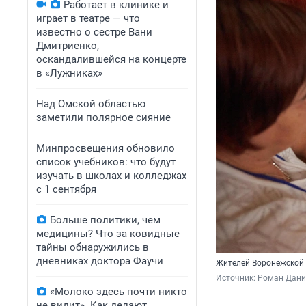
Работает в клинике и
играет в театре — что
известно о сестре Вани
Дмитриенко,
оскандалившейся на концерте
в «Лужниках»
Над Омской областью
заметили полярное сияние
Минпросвещения обновило
список учебников: что будут
изучать в школах и колледжах
с 1 сентября
Больше политики, чем
медицины? Что за ковидные
тайны обнаружились в
дневниках доктора Фаучи
Жителей Воронежской о
Источник: 
Роман Данил
«Молоко здесь почти никто
не видит». Как делают