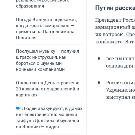
реальности российского
образования
Путин расск
Президент Росс
Погода 9 августа подскажет,
когда ждать заморозков —
авиационный за
приметы на Пантелеймона
их вопросы. Ср
Целителя
конфликта. Вот 
Послушал музыку — получил
штраф: инструкция, как
все нынешн
бороться с шумными
основа для 
ночными компаниями
Россия опир
Открытки на День строителя:
20 красивых поздравлений в
Украине, но
картинках
выступал з
Людей эвакуируют, в домах
нет электричества: мощный
тайфун «Долфин» обрушился
на Японию — видео