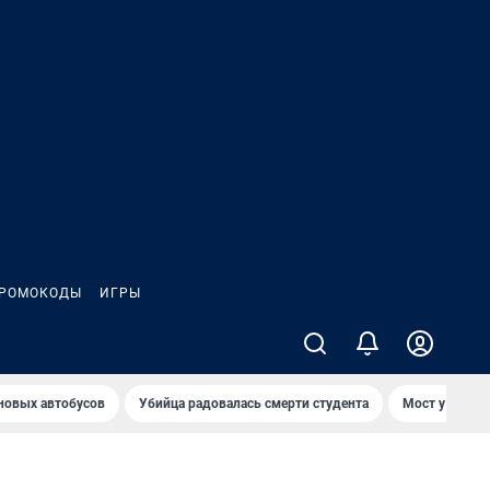
РОМОКОДЫ
ИГРЫ
 новых автобусов
Убийца радовалась смерти студента
Мост у Телеце