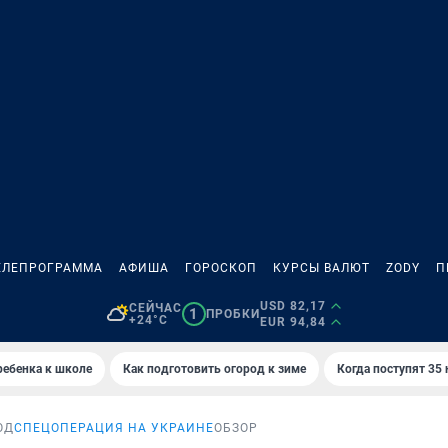
ЕЛЕПРОГРАММА
АФИША
ГОРОСКОП
КУРСЫ ВАЛЮТ
ZODY
П
USD 82,17
СЕЙЧАС
1
ПРОБКИ
+24°C
EUR 94,84
ребенка к школе
Как подготовить огород к зиме
Когда поступят 35
ОД
СПЕЦОПЕРАЦИЯ НА УКРАИНЕ
ОБЗОР