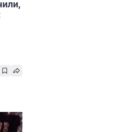
чили,
: