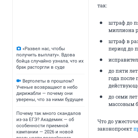
так:
штраф до п
миллиона р
штраф в ра
период до п
«Развел нас, чтобы
получить выплату». Вдова
исправител
бойца случайно узнала, что их
брак расторгли в суде
до пяти ле
года после
Вертолеты в прошлом?
действующе
Ученые возвращают в небо
дирижабли — почему они
до семи ле
уверены, что за ними будущее
массовым б
Почему так много скандалов
из-за ЕГЭ? Академик — об
Что до ужесточе
особенности приемной
законопроект
п
кампании — 2026 и новой