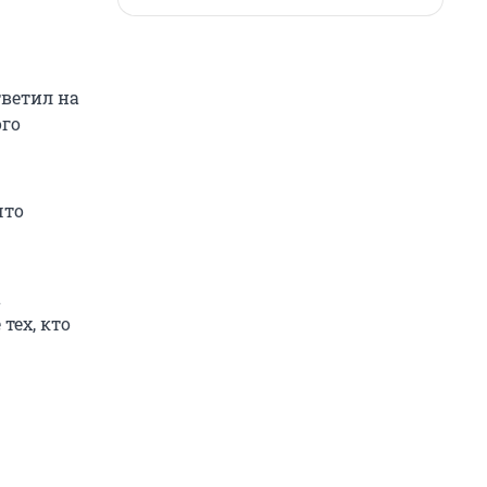
тветил на
ого
что
а
тех, кто