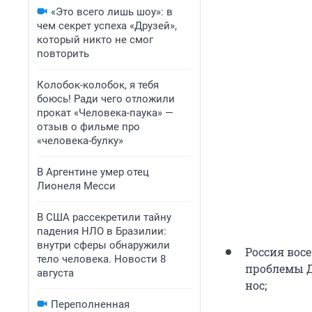
«Это всего лишь шоу»: в
чем секрет успеха «Друзей»,
который никто не смог
повторить
Колобок-колобок, я тебя
боюсь! Ради чего отложили
прокат «Человека-паука» —
отзыв о фильме про
«человека-булку»
В Аргентине умер отец
Лионеля Месси
В США рассекретили тайну
падения НЛО в Бразилии:
внутри сферы обнаружили
Россия вос
тело человека. Новости 8
проблемы Д
августа
нос;
Переполненная