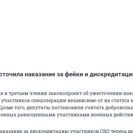
сточила наказание за фейки и дискредитац
а в третьем чтении законопроект об ужесточении нак
участников спецоперации независимо от их статуса и
Кроме того, депутаты постановили считать доброволь
енных равноценными участниками военных действи
аказание за дискредитацию участников СВО теперь 