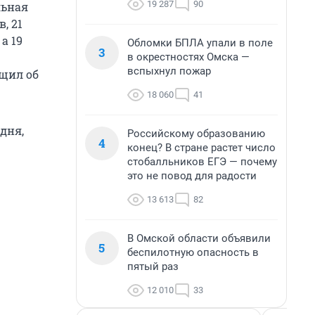
19 287
90
льная
, 21
а 19
Обломки БПЛА упали в поле
3
в окрестностях Омска —
вспыхнул пожар
бщил об
18 060
41
дня,
Российскому образованию
4
конец? В стране растет число
стобалльников ЕГЭ — почему
это не повод для радости
13 613
82
В Омской области объявили
5
беспилотную опасность в
пятый раз
12 010
33