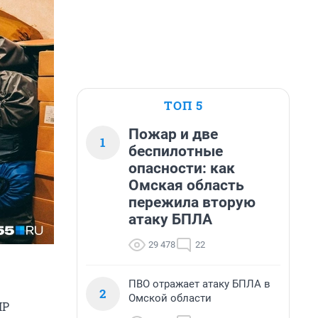
ТОП 5
Пожар и две
1
беспилотные
опасности: как
Омская область
пережила вторую
атаку БПЛА
29 478
22
ПВО отражает атаку БПЛА в
2
Омской области
НР