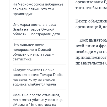
организовали Е
На Черноморском побережье
того, чтобы по
закрыли пляжи: что там
происходит
Центр объедини
Иномарка влетела в Lada
организаций, 
Granta на трассе Омской
области — пострадали дети
— Координаторы
Что сильнее всего
всей линии фро
подорожало в Омской
необходимую по
области с начала года —
принадлежности,
статистика
правительстве 
«Август принесет новые
возможности»: Тамара Глоба
назвала, кому из знаков
зодиака улыбнется удача
«Меня не просто отменяют,
меня хотят убить»: участница
«Мамы в 16» ответила на