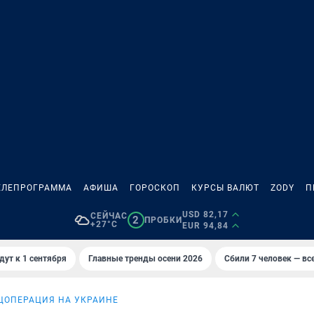
ЕЛЕПРОГРАММА
АФИША
ГОРОСКОП
КУРСЫ ВАЛЮТ
ZODY
П
USD 82,17
СЕЙЧАС
2
ПРОБКИ
+27°C
EUR 94,84
дут к 1 сентября
Главные тренды осени 2026
Сбили 7 человек — все
ЦОПЕРАЦИЯ НА УКРАИНЕ