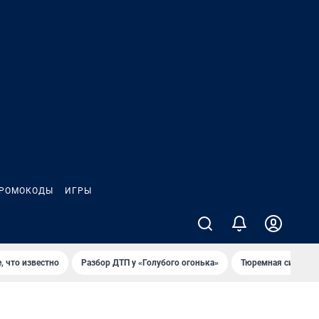
РОМОКОДЫ
ИГРЫ
, что известно
Разбор ДТП у «Голубого огонька»
Тюремная система