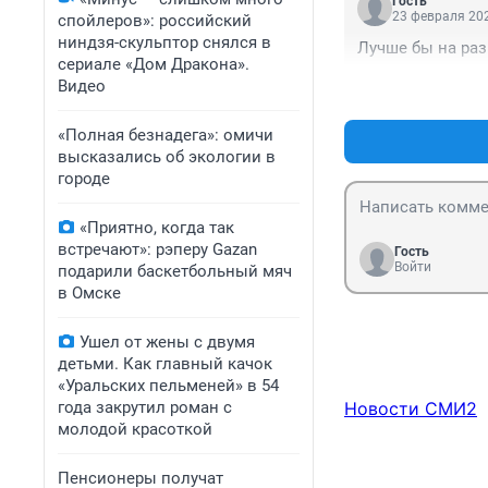
Гость
к ****,

23 февраля 202
спойлеров»: российский
но мы не ропщем
ниндзя-скульптор снялся в
Лучше бы на раз
делаем коммунис
сериале «Дом Дракона».
назло

Видео
буржуазной

Европе!
«Полная безнадега»: омичи
высказались об экологии в
городе
«Приятно, когда так
встречают»: рэперу Gazan
Гость
Войти
подарили баскетбольный мяч
в Омске
Ушел от жены с двумя
детьми. Как главный качок
«Уральских пельменей» в 54
года закрутил роман с
Новости СМИ2
молодой красоткой
Пенсионеры получат