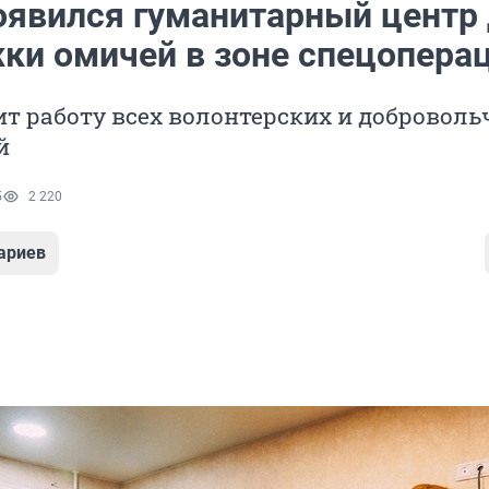
оявился гуманитарный центр
ки омичей в зоне спецопера
т работу всех волонтерских и доброволь
й
5
2 220
ариев