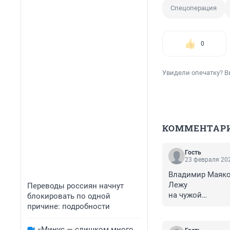
Спецоперация
0
Увидели опечатку? В
КОММЕНТАР
Гость
23 февраля 202
Владимир Маяков
Лежу

Переводы россиян начнут
на чужой

блокировать по одной
жене,

причине: подробности
потолок

прилипает

«Минус — слишком много