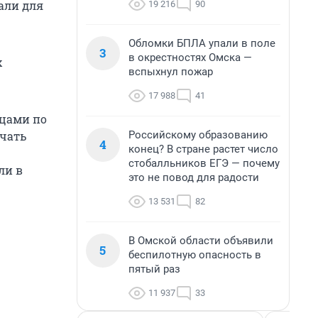
али для
19 216
90
Обломки БПЛА упали в поле
3
в окрестностях Омска —
х
вспыхнул пожар
17 988
41
йцами по
Российскому образованию
учать
4
конец? В стране растет число
стобалльников ЕГЭ — почему
ли в
это не повод для радости
13 531
82
В Омской области объявили
5
беспилотную опасность в
пятый раз
11 937
33