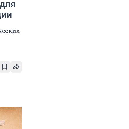
 для
ции
ческих