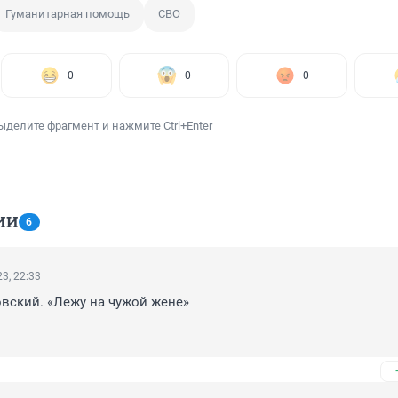
Гуманитарная помощь
СВО
0
0
0
ыделите фрагмент и нажмите Ctrl+Enter
ИИ
6
3, 22:33
ский. «Лежу на чужой жене»
