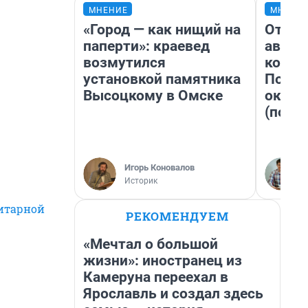
МНЕНИЕ
МНЕНИ
«Город — как нищий на
От су
паперти»: краевед
автоб
возмутился
конди
установкой памятника
Почем
Высоцкому в Омске
оказа
(почти
Игорь Коновалов
Историк
нитарной
РЕКОМЕНДУЕМ
«Мечтал о большой
жизни»: иностранец из
Камеруна переехал в
Ярославль и создал здесь