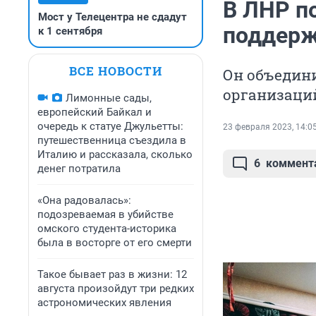
В ЛНР п
Мост у Телецентра не сдадут
поддерж
к 1 сентября
ВСЕ НОВОСТИ
Он объедини
организаци
Лимонные сады,
европейский Байкал и
очередь к статуе Джульетты:
23 февраля 2023, 14:0
путешественница съездила в
Италию и рассказала, сколько
6
коммент
денег потратила
«Она радовалась»:
подозреваемая в убийстве
омского студента-историка
была в восторге от его смерти
Такое бывает раз в жизни: 12
августа произойдут три редких
астрономических явления