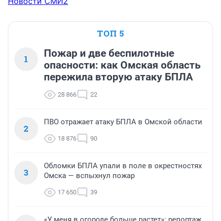
Новости СМИ2
ТОП 5
Пожар и две беспилотные
1
опасности: как Омская область
пережила вторую атаку БПЛА
28 866
22
ПВО отражает атаку БПЛА в Омской области
2
18 876
90
Обломки БПЛА упали в поле в окрестностях
3
Омска — вспыхнул пожар
17 650
39
«У меня в огороде больше растет»: репортаж