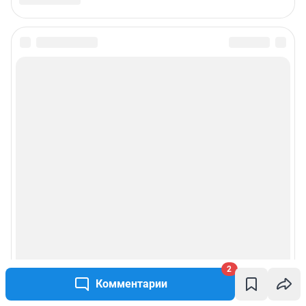
Связаться с отделом продаж: 8 (383) 212-52-52, 8 (800) 200-03-83 (звонок
с сотового бесплатный),
reklamangs@shkulev.ru
Редакция сайта не несет ответственности за достоверность
информации, содержащейся в рекламных объявлениях.
Информация об ограничениях
Политика использования cookies
Рекомендательные системы
Пользовательское соглашение сервиса «Подписка без баннерной
рекламы»
Политика конфиденциальности и обработки персональных данных и
правила использования сайта
© ООО «Сеть городских порталов»
2
© ООО «Интернет Технологии»
Комментарии