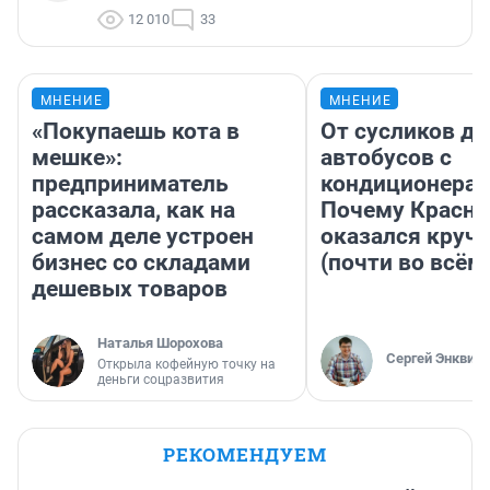
12 010
33
МНЕНИЕ
МНЕНИЕ
«Покупаешь кота в
От сусликов до
мешке»:
автобусов с
предприниматель
кондиционерам
рассказала, как на
Почему Красно
самом деле устроен
оказался круч
бизнес со складами
(почти во всём
дешевых товаров
Наталья Шорохова
Сергей Энквист
Открыла кофейную точку на
деньги соцразвития
РЕКОМЕНДУЕМ