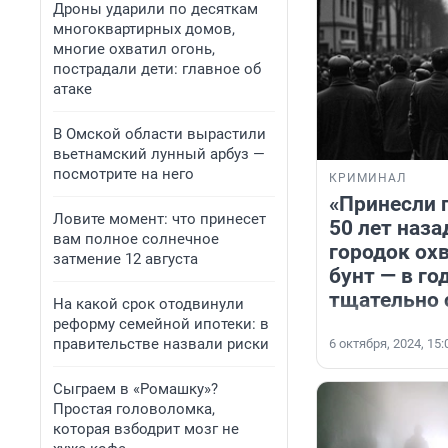
Дроны ударили по десяткам
многоквартирных домов,
многие охватил огонь,
пострадали дети: главное об
атаке
В Омской области вырастили
вьетнамский лунный арбуз —
посмотрите на него
КРИМИНАЛ
«Принесли 
Ловите момент: что принесет
50 лет наза
вам полное солнечное
городок ох
затмение 12 августа
бунт — в го
тщательно 
На какой срок отодвинули
реформу семейной ипотеки: в
правительстве назвали риски
6 октября, 2024, 15:
Сыграем в «Ромашку»?
Простая головоломка,
которая взбодрит мозг не