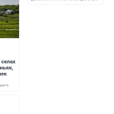
—
 селах
ньяк,
шек
удить