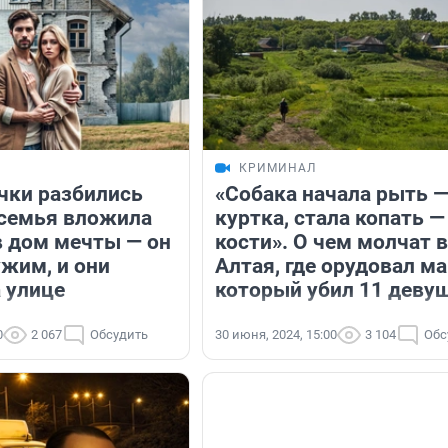
КРИМИНАЛ
чки разбились
«Собака начала рыть 
 семья вложила
куртка, стала копать —
 дом мечты — он
кости». О чем молчат в
ужим, и они
Алтая, где орудовал ма
а улице
который убил 11 деву
0
2 067
Обсудить
30 июня, 2024, 15:00
3 104
Обс