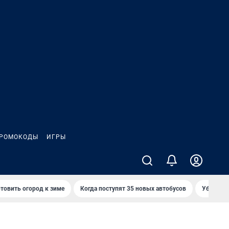
РОМОКОДЫ
ИГРЫ
товить огород к зиме
Когда поступят 35 новых автобусов
Убийца р