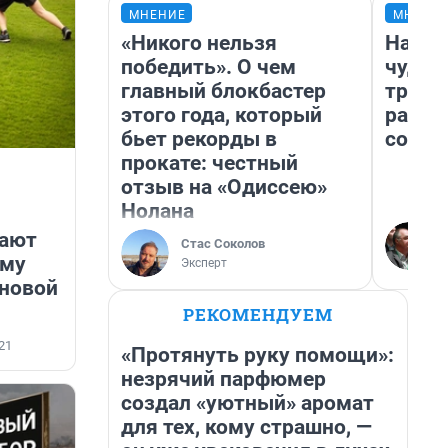
МНЕНИЕ
МНЕНИ
«Никого нельзя
Насле
победить». О чем
чудом
главный блокбастер
транс
этого года, который
разне
бьет рекорды в
совет
прокате: честный
отзыв на «Одиссею»
Нолана
дают
Стас Соколов
ему
Эксперт
 новой
РЕКОМЕНДУЕМ
21
«Протянуть руку помощи»:
незрячий парфюмер
создал «уютный» аромат
для тех, кому страшно, —