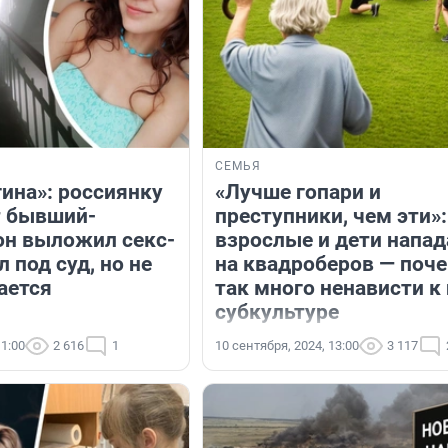
СЕМЬЯ
ина»: россиянку
«Лучше гопари и
т бывший-
преступники, чем эти»:
он выложил секс-
взрослые и дети напа
л под суд, но не
на квадроберов — поч
ается
так много ненависти к
субкультуре
11:00
2 616
1
10 сентября, 2024, 13:00
3 117