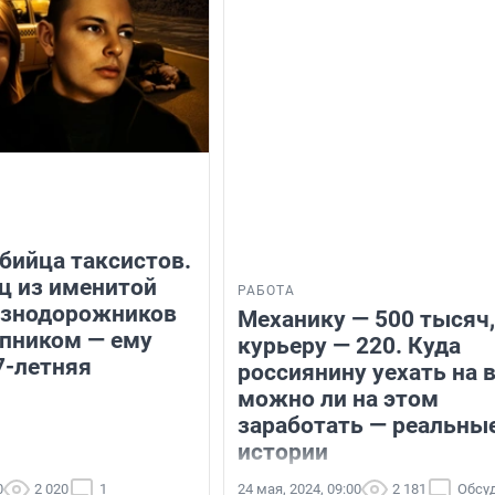
бийца таксистов.
ц из именитой
РАБОТА
езнодорожников
Механику — 500 тысяч,
упником — ему
курьеру — 220. Куда
7-летняя
россиянину уехать на в
можно ли на этом
заработать — реальны
истории
0
2 020
1
24 мая, 2024, 09:00
2 181
Обсу