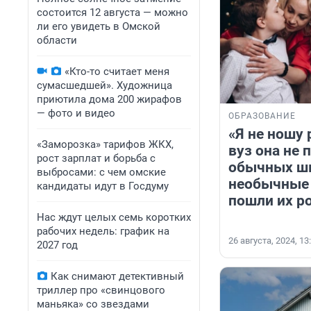
состоится 12 августа — можно
ли его увидеть в Омской
области
«Кто-то считает меня
сумасшедшей». Художница
приютила дома 200 жирафов
— фото и видео
ОБРАЗОВАНИЕ
«Я не ношу 
«Заморозка» тарифов ЖКХ,
вуз она не 
рост зарплат и борьба с
обычных шк
выбросами: с чем омские
необычные 
кандидаты идут в Госдуму
пошли их р
Нас ждут целых семь коротких
рабочих недель: график на
26 августа, 2024, 13
2027 год
Как снимают детективный
триллер про «свинцового
маньяка» со звездами