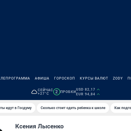
ЕЛЕПРОГРАММА
АФИША
ГОРОСКОП
КУРСЫ ВАЛЮТ
ZODY
П
USD 82,17
СЕЙЧАС
2
ПРОБКИ
+27°C
EUR 94,84
ты идут в Госдуму
Сколько стоит одеть ребенка к школе
Как подго
Ксения Лысенко