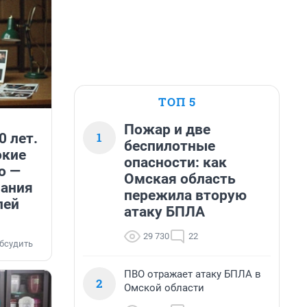
ТОП 5
Пожар и две
1
0 лет.
беспилотные
окие
опасности: как
о —
Омская область
нания
пережила вторую
лей
атаку БПЛА
29 730
22
бсудить
ПВО отражает атаку БПЛА в
2
Омской области