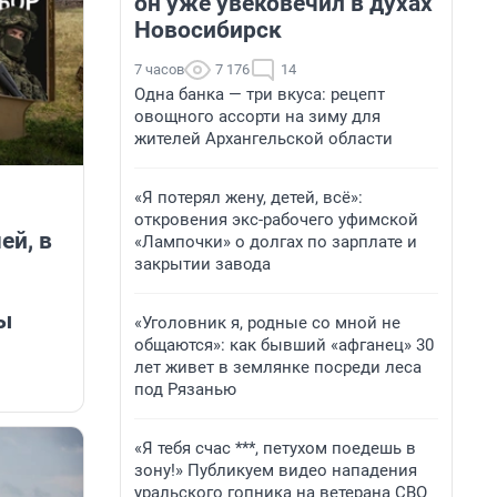
он уже увековечил в духах
Новосибирск
7 часов
7 176
14
Одна банка — три вкуса: рецепт
овощного ассорти на зиму для
жителей Архангельской области
«Я потерял жену, детей, всё»:
откровения экс-рабочего уфимской
ей, в
«Лампочки» о долгах по зарплате и
закрытии завода
ы
«Уголовник я, родные со мной не
общаются»: как бывший «афганец» 30
лет живет в землянке посреди леса
под Рязанью
«Я тебя счас ***, петухом поедешь в
зону!» Публикуем видео нападения
уральского гопника на ветерана СВО