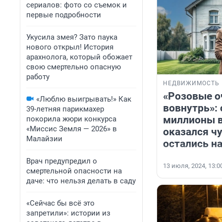
сериалов: фото со съемок и
первые подробности
Укусила змея? Зато паука
нового открыл! История
арахнолога, который обожает
свою смертельно опасную
работу
НЕДВИЖИМОСТЬ
«Розовые о
«Люблю выигрывать!» Как
вовнутрь»:
39-летняя парикмахер
миллионы в
покорила жюри конкурса
«Миссис Земля — 2026» в
оказался ч
Малайзии
остались н
Врач предупредил о
13 июля, 2024, 13:0
смертельной опасности на
даче: что нельзя делать в саду
«Сейчас бы всё это
запретили»: истории из