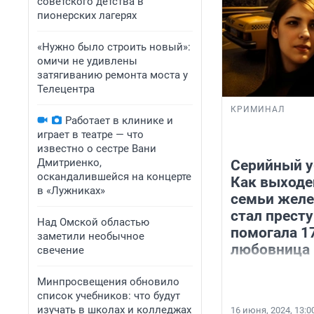
советского детства в
пионерских лагерях
«Нужно было строить новый»:
омичи не удивлены
затягиванию ремонта моста у
Телецентра
КРИМИНАЛ
Работает в клинике и
играет в театре — что
известно о сестре Вани
Дмитриенко,
Серийный у
оскандалившейся на концерте
Как выходе
в «Лужниках»
семьи жел
стал прест
Над Омской областью
помогала 1
заметили необычное
любовница
свечение
Минпросвещения обновило
список учебников: что будут
изучать в школах и колледжах
16 июня, 2024, 13:0