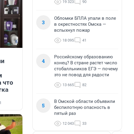
19 323
90
Обломки БПЛА упали в поле
3
в окрестностях Омска —
вспыхнул пожар
18 095
41
Российскому образованию
ли
4
конец? В стране растет число
стобалльников ЕГЭ — почему
м
это не повод для радости
а что
13 665
82
тка
В Омской области объявили
1
5
беспилотную опасность в
пятый раз
12 043
33