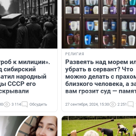
РЕЛИГИЯ
гроб к милиции».
Развеять над морем и
д сибирский
убрать в сервант? Что
ватил народный
можно делать с прахо
ды СССР его
близкого человека, а з
скрывали
вам грозит суд — памя
00
3 114
Обсудить
27 сентября, 2024, 15:30
2 251