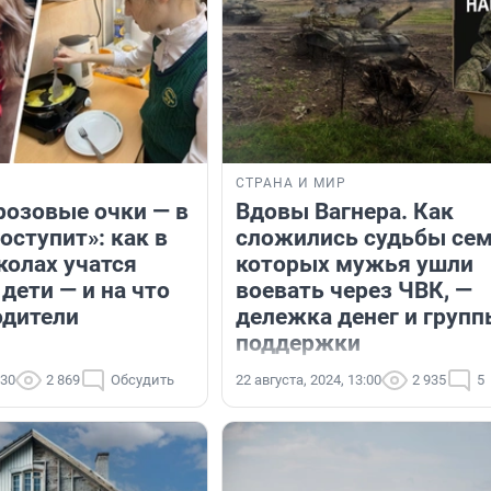
СТРАНА И МИР
розовые очки — в
Вдовы Вагнера. Как
поступит»: как в
сложились судьбы сем
олах учатся
которых мужья ушли
дети — и на что
воевать через ЧВК, —
одители
дележка денег и групп
поддержки
:30
2 869
Обсудить
22 августа, 2024, 13:00
2 935
5