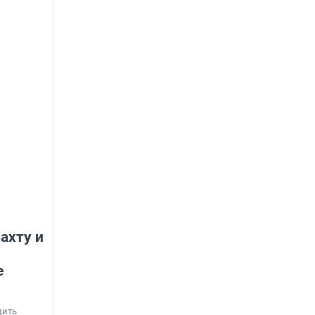
ахту и
е
дить