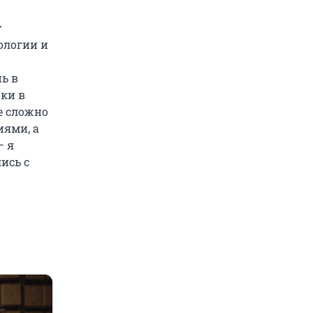
т
ологии и
ь в
ки в
е сложно
иями, а
— я
ись с