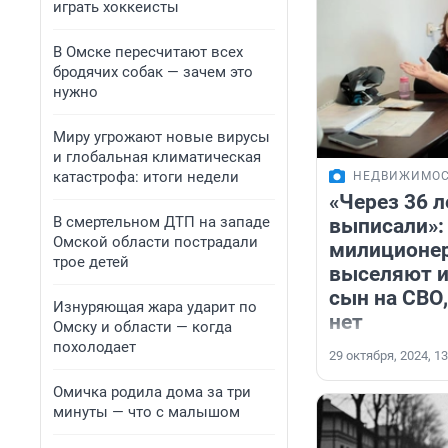
играть хоккеисты
В Омске пересчитают всех
бродячих собак — зачем это
нужно
Миру угрожают новые вирусы
и глобальная климатическая
катастрофа: итоги недели
НЕДВИЖИМОС
«Через 36 л
В смертельном ДТП на западе
выписали»:
Омской области пострадали
милиционер
трое детей
выселяют и
сын на СВО
Изнуряющая жара ударит по
нет
Омску и области — когда
похолодает
29 октября, 2024, 13
Омичка родила дома за три
минуты — что с малышом