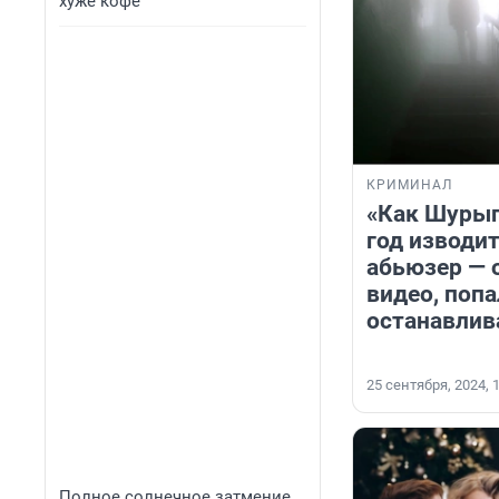
хуже кофе
КРИМИНАЛ
«Как Шурыг
год изводи
абьюзер — 
видео, попа
останавлив
25 сентября, 2024, 
Полное солнечное затмение