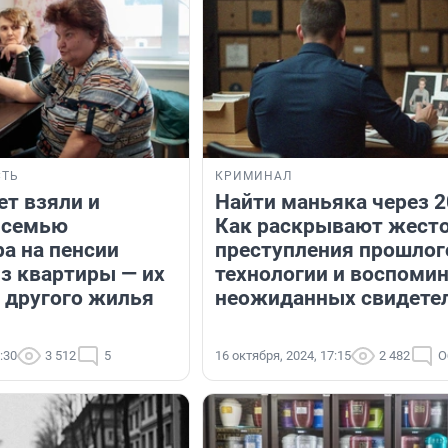
ТЬ
КРИМИНАЛ
ет взяли и
Найти маньяка через 2
 семью
Как раскрывают жест
а на пенсии
преступления прошлог
з квартиры — их
технологии и воспоми
, другого жилья
неожиданных свидете
:30
3 512
5
16 октября, 2024, 17:15
2 482
О