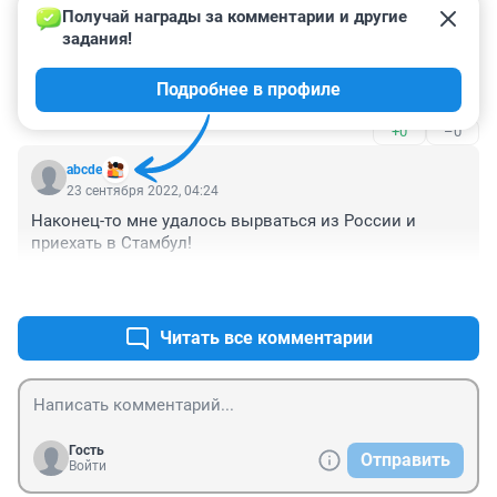
23 сентября 2022, 08:57
Получай награды за комментарии и другие 
задания!
По таким составам преступлений экстрадиции и в 
лучшие времена не было. А сейчас-то какая страна 
Подробнее в профиле
выдаст уклониста?
+0
–0
abcde
23 сентября 2022, 04:24
Наконец-то мне удалось вырваться из России и 
приехать в Стамбул!
+0
–0
Читать все комментарии
Гость
Отправить
Войти