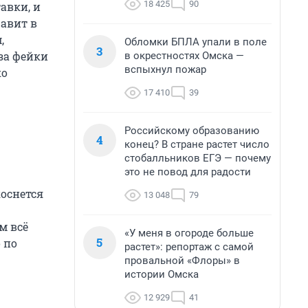
18 425
90
тавки, и
равит в
,
Обломки БПЛА упали в поле
3
за фейки
в окрестностях Омска —
вспыхнул пожар
ко
17 410
39
Российскому образованию
4
конец? В стране растет число
стобалльников ЕГЭ — почему
это не повод для радости
коснется
13 048
79
м всё
«У меня в огороде больше
5
 по
растет»: репортаж с самой
провальной «Флоры» в
истории Омска
12 929
41