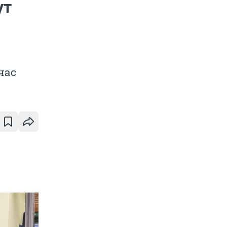
ут
час