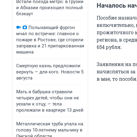
Встали поезда метро: в Грузии
Началось нач
и Абхазии произошел полный
блэкаут
Пособие назнача
включительно, 
Полыхающий фургон
прожиточного м
мчал по встречке: главное о
региона, в сре
пожаре в Ростове, где сгорели
заправка и 21 припаркованная
654 рубля.
машина
Заявления на п
Смертную казнь предложили
начисляться за 
вернуть — для кого. Новости 5
августа
в мае, то пособ
Мать и бабушка отравили
четырех детей, чтобы они не
уехали к отцу, — тела
пролежали в квартире 13 дней
Металлическая труба упала на
голову 10-летнему мальчику в
Омской области