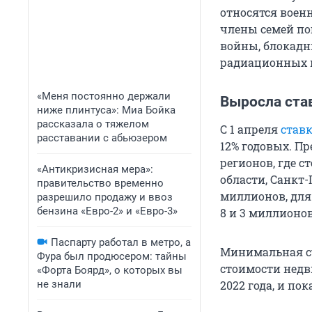
относятся воен
члены семей по
войны, блокадн
радиационных и
«Меня постоянно держали
Выросла став
ниже плинтуса»: Миа Бойка
рассказала о тяжелом
С 1 апреля
став
расставании с абьюзером
12% годовых. П
регионов, где 
«Антикризисная мера»:
области, Санкт-
правительство временно
миллионов, для
разрешило продажу и ввоз
бензина «Евро-2» и «Евро-3»
8 и 3 миллионов
Паспарту работал в метро, а
Минимальная су
Фура был продюсером: тайны
стоимости недв
«Форта Боярд», о которых вы
не знали
2022 года, и пок