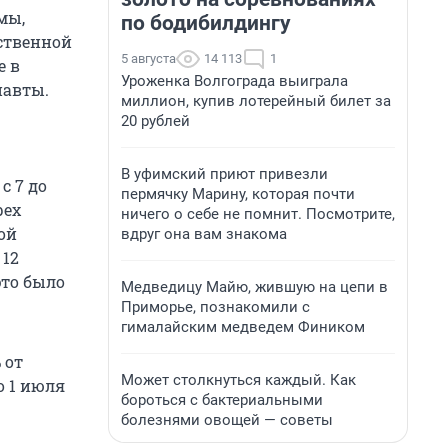
мы,
по бодибилдингу
ственной
5 августа
14 113
1
е в
Уроженка Волгограда выиграла
навты.
миллион, купив лотерейный билет за
20 рублей
В уфимский приют привезли
с 7 до
пермячку Марину, которая почти
рех
ничего о себе не помнит. Посмотрите,
ой
вдруг она вам знакома
 12
это было
Медведицу Майю, жившую на цепи в
Приморье, познакомили с
гималайским медведем Фиником
 от
Может столкнуться каждый. Как
о 1 июля
бороться с бактериальными
болезнями овощей — советы