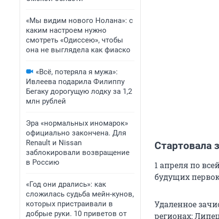
«Мы видим нового Нолана»: с
каким настроем нужно
смотреть «Одиссею», чтобы
она не выглядела как фиаско
«Всё, потеряла я мужа»:
Ивлеева подарила Филиппу
Бегаку дорогущую лодку за 1,2
млн рублей
Эра «нормальных иномарок»
официально закончена. Для
Renault и Nissan
Стартовала з
заблокировали возвращение
в Россию
1 апреля по вс
будущих первок
«Год они дрались»: как
сложилась судьба мейн-кунов,
Удаленное зачис
которых пристраивали в
добрые руки. 10 приветов от
регионах: Липец