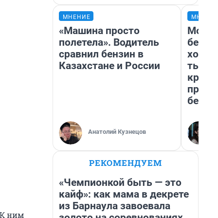
МНЕНИЕ
МНЕНИ
«Машина просто
Мой б
полетела». Водитель
береж
сравнил бензин в
хотел
Казахстане и России
тысяч
креди
приех
безоп
Анатолий Кузнецов
РЕКОМЕНДУЕМ
«Чемпионкой быть — это
кайф»: как мама в декрете
из Барнаула завоевала
 К ним
золото на соревнованиях