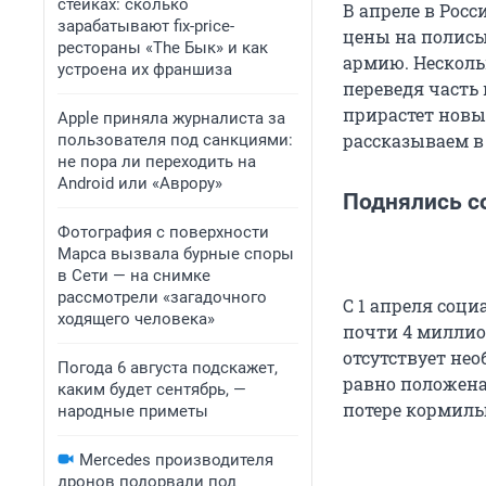
стейках: сколько
В апреле в Росс
зарабатывают fix-price-
цены на полисы 
рестораны «The Бык» и как
армию. Несколь
устроена их франшиза
переведя часть 
прирастет новы
Apple приняла журналиста за
рассказываем в
пользователя под санкциями:
не пора ли переходить на
Android или «Аврору»
Поднялись с
Фотография с поверхности
Марса вызвала бурные споры
в Сети — на снимке
рассмотрели «загадочного
С 1 апреля соц
ходящего человека»
почти 4 миллио
отсутствует не
Погода 6 августа подскажет,
равно положена 
каким будет сентябрь, —
потере кормиль
народные приметы
Mercedes производителя
дронов подорвали под