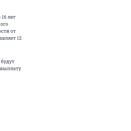
 16 лет
ного
сти от
авляет 12
 будут
т выплату