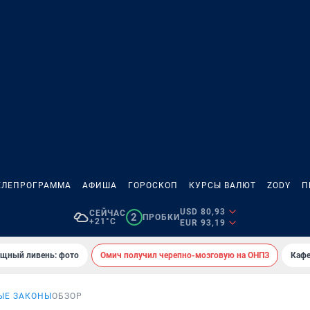
ЕЛЕПРОГРАММА
АФИША
ГОРОСКОП
КУРСЫ ВАЛЮТ
ZODY
П
USD 80,93
СЕЙЧАС
2
ПРОБКИ
+21°C
EUR 93,19
ощный ливень: фото
Омич получил черепно-мозговую на ОНПЗ
Кафе
ЫЕ ЗАКОНЫ
ОБЗОР