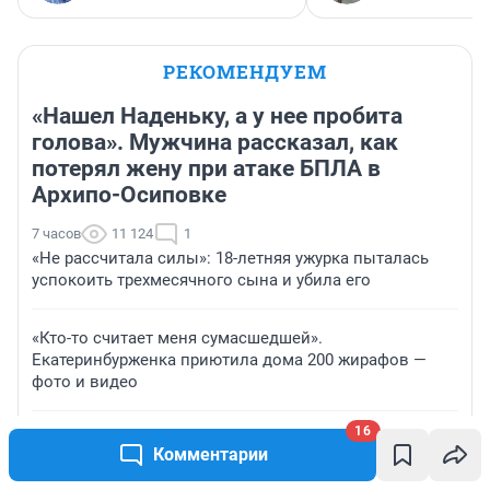
РЕКОМЕНДУЕМ
«Нашел Наденьку, а у нее пробита
голова». Мужчина рассказал, как
потерял жену при атаке БПЛА в
Архипо-Осиповке
7 часов
11 124
1
«Не рассчитала силы»: 18-летняя ужурка пыталась
успокоить трехмесячного сына и убила его
«Кто-то считает меня сумасшедшей».
Екатеринбурженка приютила дома 200 жирафов —
фото и видео
16
«Плохо, как никогда до этого»: таролог о судьбе
Комментарии
Кузбасса и его жителей в августе