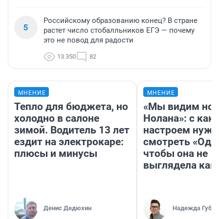
Российскому образованию конец? В стране
5
растет число стобалльников ЕГЭ — почему
это не повод для радости
13 350
82
МНЕНИЕ
МНЕНИЕ
Тепло для бюджета, но
«Мы видим нов
холодно в салоне
Нолана»: с как
зимой. Водитель 13 лет
настроем нужн
ездит на электрокаре:
смотреть «Оди
плюсы и минусы
чтобы она не
выглядела как
Денис Дедюхин
Надежда Губар