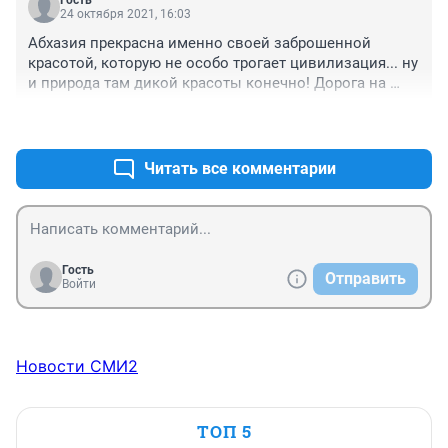
Гость
24 октября 2021, 16:03
Абхазия прекрасна именно своей заброшенной 
красотой, которую не особо трогает цивилизация... ну 
и природа там дикой красоты конечно! Дорога на 
Рицу одна из самых красивых в России! Живя в Сочи, 
+1
–0
не перестаю поражаться, какое в Абхазии все другое - 
море, природа, воздух, горы...
Читать все комментарии
Гость
Отправить
Войти
Новости СМИ2
ТОП 5