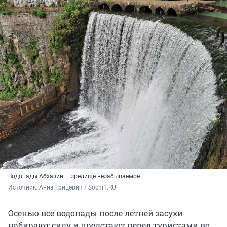
Водопады Абхазии — зрелище незабываемое
Источник: 
Анна Грицевич / Sochi1.RU
Осенью все водопады после летней засухи
набирают силу и предстают перед туристами во