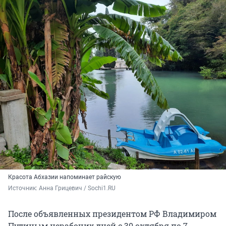
Красота Абхазии напоминает райскую
Источник: 
Анна Грицевич / Sochi1.RU
После объявленных президентом РФ Владимиром
Путиным нерабочих дней с 30 октября по 7