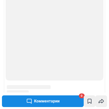
Политика конфиденциальности и обработки персональных данных и
правила использования сайта
© ООО «Сеть городских порталов»
© ООО «Интернет Технологии»
0
Комментарии