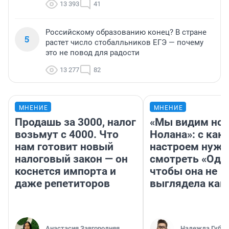
13 393
41
Российскому образованию конец? В стране
5
растет число стобалльников ЕГЭ — почему
это не повод для радости
13 277
82
МНЕНИЕ
МНЕНИЕ
Продашь за 3000, налог
«Мы видим нов
возьмут с 4000. Что
Нолана»: с как
нам готовит новый
настроем нужн
налоговый закон — он
смотреть «Оди
коснется импорта и
чтобы она не
даже репетиторов
выглядела как
Анастасия Завгородняя
Надежда Губар