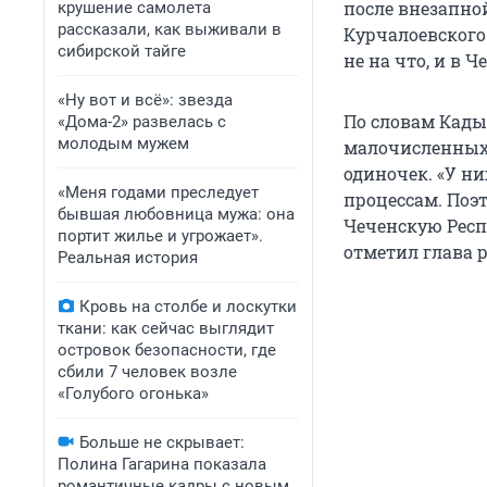
после внезапно
крушение самолета
рассказали, как выживали в
Курчалоевского
сибирской тайге
не на что, и в 
«Ну вот и всё»: звезда
По словам Кады
«Дома-2» развелась с
молодым мужем
малочисленных 
одиночек. «У 
«Меня годами преследует
процессам. Поэ
бывшая любовница мужа: она
Чеченскую Респ
портит жилье и угрожает».
отметил глава р
Реальная история
Кровь на столбе и лоскутки
ткани: как сейчас выглядит
островок безопасности, где
сбили 7 человек возле
«Голубого огонька»
Больше не скрывает:
Полина Гагарина показала
романтичные кадры с новым