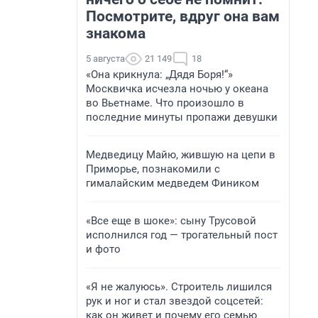
Посмотрите, вдруг она вам
знакома
5 августа
21 149
18
«Она крикнула: „Дядя Боря!“»
Москвичка исчезла ночью у океана
во Вьетнаме. Что произошло в
последние минуты пропажи девушки
Медведицу Майю, жившую на цепи в
Приморье, познакомили с
гималайским медведем Фиником
«Все еще в шоке»: сыну Трусовой
исполнился год — трогательный пост
и фото
«Я не жалуюсь». Строитель лишился
рук и ног и стал звездой соцсетей:
как он живет и почему его семью