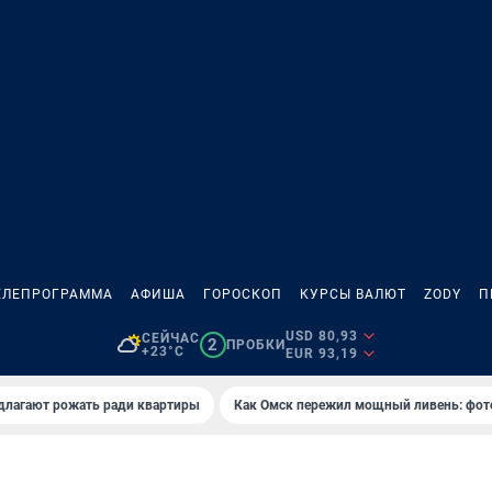
ЕЛЕПРОГРАММА
АФИША
ГОРОСКОП
КУРСЫ ВАЛЮТ
ZODY
П
USD 80,93
СЕЙЧАС
2
ПРОБКИ
+23°C
EUR 93,19
длагают рожать ради квартиры
Как Омск пережил мощный ливень: фот