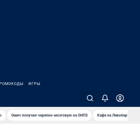
РОМОКОДЫ
ИГРЫ
о
Омич получил черепно-мозговую на ОНПЗ
Кафе на Левобережье в