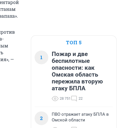
Центарой
айтанам
запаха».
против
в-
ТОП 5
ным
ть
Пожар и две
1
ия», —
беспилотные
опасности: как
Омская область
пережила вторую
атаку БПЛА
28 751
22
ПВО отражает атаку БПЛА в
2
Омской области