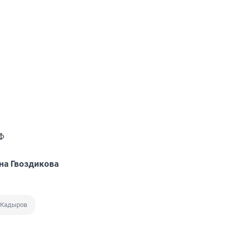
РФ
на Гвоздикова
 Кадыров