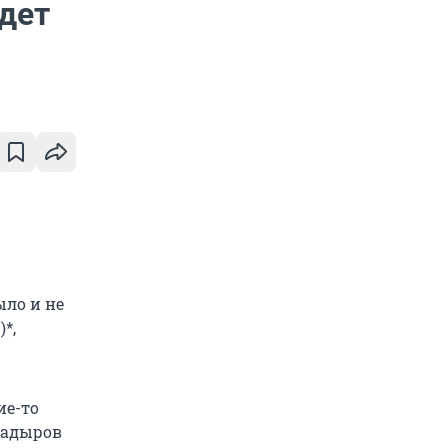
удет
ыло и не
*,
ие-то
Кадыров