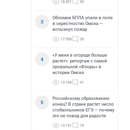
18 821
90
Обломки БПЛА упали в поле
3
в окрестностях Омска —
вспыхнул пожар
17 598
39
«У меня в огороде больше
4
растет»: репортаж с самой
провальной «Флоры» в
истории Омска
13 166
41
Российскому образованию
5
конец? В стране растет число
стобалльников ЕГЭ — почему
это не повод для радости
13 151
79