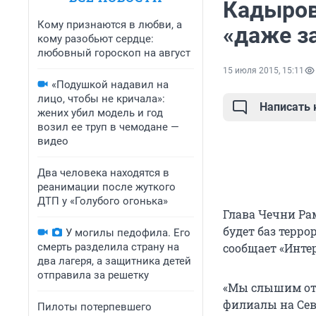
Кадыров
Кому признаются в любви, а
«даже з
кому разобьют сердце:
любовный гороскоп на август
15 июля 2015, 15:11
«Подушкой надавил на
лицо, чтобы не кричала»:
Написать
жених убил модель и год
возил ее труп в чемодане —
видео
Два человека находятся в
реанимации после жуткого
ДТП у «Голубого огонька»
Глава Чечни Ра
будет баз терро
У могилы педофила. Его
смерть разделила страну на
сообщает «Инте
два лагеря, а защитника детей
отправила за решетку
«Мы слышим от 
филиалы на Сев
Пилоты потерпевшего