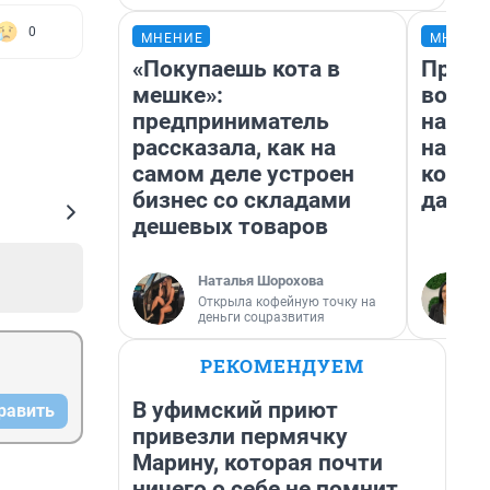
0
МНЕНИЕ
МНЕНИ
«Покупаешь кота в
Прода
мешке»:
возьм
предприниматель
нам г
рассказала, как на
налог
самом деле устроен
косне
бизнес со складами
даже 
дешевых товаров
Наталья Шорохова
Открыла кофейную точку на
деньги соцразвития
РЕКОМЕНДУЕМ
В уфимский приют
равить
привезли пермячку
Марину, которая почти
ничего о себе не помнит.