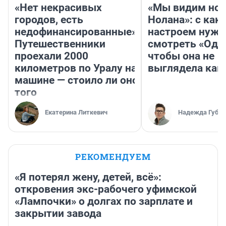
«Нет некрасивых
«Мы видим нов
городов, есть
Нолана»: с как
недофинансированные».
настроем нужн
Путешественники
смотреть «Оди
проехали 2000
чтобы она не
километров по Уралу на
выглядела как
машине — стоило ли оно
того
Екатерина Литкевич
Надежда Губар
РЕКОМЕНДУЕМ
«Я потерял жену, детей, всё»:
откровения экс-рабочего уфимской
«Лампочки» о долгах по зарплате и
закрытии завода