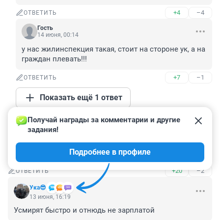
+4
–4
ОТВЕТИТЬ
Гость
14 июня, 00:14
у нас жилинспекция такая, стоит на стороне ук, а на 
граждан плевать!!!
+7
–1
ОТВЕТИТЬ
Показать ещё 1 ответ
Получай награды за комментарии и другие 
Гость
13 июня, 16:21
задания!
Ну, а что им ещё остаётся делать.. У нас - это 
Подробнее в профиле
единственное эффективное средство, увы
+20
–2
ОТВЕТИТЬ
Ука😎
13 июня, 16:19
Усмирят быстро и отнюдь не зарплатой