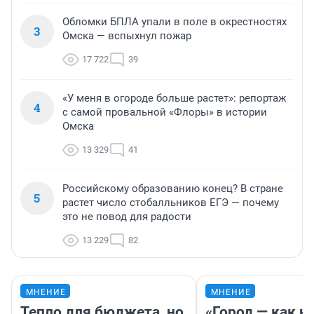
Обломки БПЛА упали в поле в окрестностях
3
Омска — вспыхнул пожар
17 722
39
«У меня в огороде больше растет»: репортаж
4
с самой провальной «Флоры» в истории
Омска
13 329
41
Российскому образованию конец? В стране
5
растет число стобалльников ЕГЭ — почему
это не повод для радости
13 229
82
МНЕНИЕ
МНЕНИЕ
Тепло для бюджета, но
«Город — как н