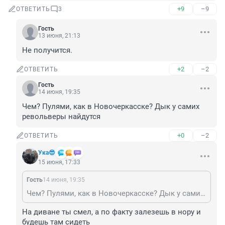
+9
–9
ОТВЕТИТЬ
3
Гость
13 июня, 21:13
Не получится.
+2
–2
ОТВЕТИТЬ
Гость
14 июня, 19:35
Чем? Пулями, как в Новочеркасске? Дык у самих 
револьверы найдутся
+0
–2
ОТВЕТИТЬ
Ука😎
15 июня, 17:33
Гость
14 июня, 19:35
Чем? Пулями, как в Новочеркасске? Дык у самих револьверы найдутся
На диване ты смел, а по факту залезешь в нору и 
будешь там сидеть