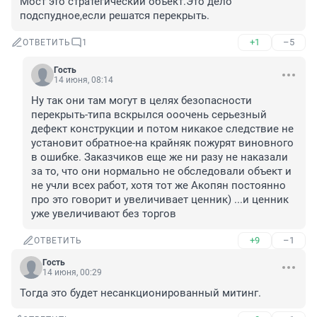
Мост это стратегический объект.Это дело 
подспудное,если решатся перекрыть.
+1
–5
ОТВЕТИТЬ
1
Гость
14 июня, 08:14
Ну так они там могут в целях безопасности 
перекрыть-типа вскрылся ооочень серьезный 
дефект конструкции и потом никакое следствие не 
установит обратное-на крайняк пожурят виновного 
в ошибке. Заказчиков еще же ни разу не наказали 
за то, что они нормально не обследовали объект и 
не учли всех работ, хотя тот же Акопян постоянно 
про это говорит и увеличивает ценник) ...и ценник 
уже увеличивают без торгов
+9
–1
ОТВЕТИТЬ
Гость
14 июня, 00:29
Тогда это будет несанкционированный митинг.