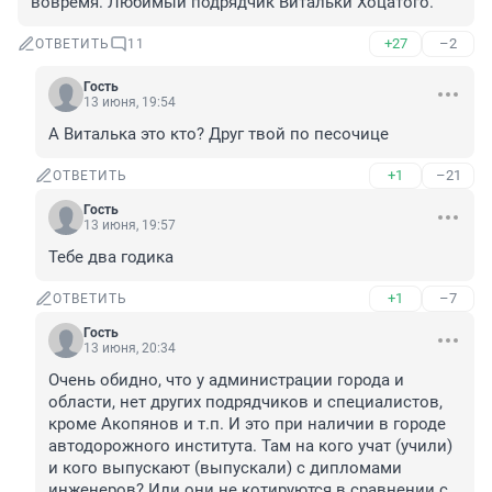
вовремя. Любимый подрядчик Витальки Хоцатого.
+27
–2
ОТВЕТИТЬ
11
Гость
13 июня, 19:54
А Виталька это кто? Друг твой по песочице
+1
–21
ОТВЕТИТЬ
Гость
13 июня, 19:57
Тебе два годика
+1
–7
ОТВЕТИТЬ
Гость
13 июня, 20:34
Очень обидно, что у администрации города и 
области, нет других подрядчиков и специалистов, 
кроме Акопянов и т.п. И это при наличии в городе 
автодорожного института. Там на кого учат (учили) 
и кого выпускают (выпускали) с дипломами 
инженеров? Или они не котируются в сравнении с 