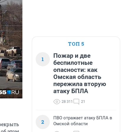
ТОП 5
Пожар и две
1
беспилотные
опасности: как
Омская область
пережила вторую
атаку БПЛА
28 311
21
ПВО отражает атаку БПЛА в
2
Омской области
рекрыть
 об этом