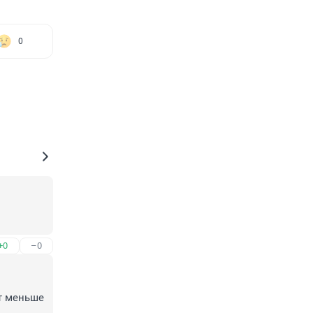
0
+0
–0
т меньше 