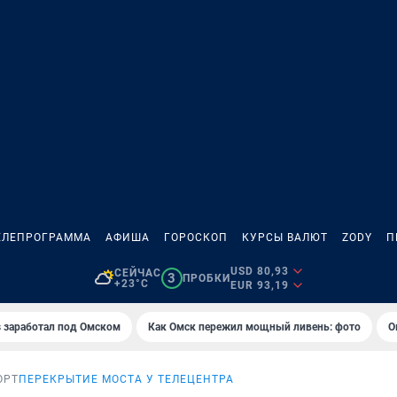
ЕЛЕПРОГРАММА
АФИША
ГОРОСКОП
КУРСЫ ВАЛЮТ
ZODY
П
USD 80,93
СЕЙЧАС
3
ПРОБКИ
+23°C
EUR 93,19
es заработал под Омском
Как Омск пережил мощный ливень: фото
О
ОРТ
ПЕРЕКРЫТИЕ МОСТА У ТЕЛЕЦЕНТРА