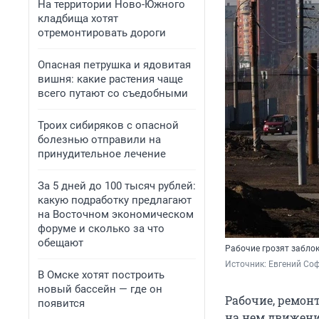
На территории Ново-Южного
кладбища хотят
отремонтировать дороги
Опасная петрушка и ядовитая
вишня: какие растения чаще
всего путают со съедобными
Троих сибиряков с опасной
болезнью отправили на
принудительное лечение
За 5 дней до 100 тысяч рублей:
какую подработку предлагают
на Восточном экономическом
форуме и сколько за что
обещают
Рабочие грозят заблок
Источник: 
Евгений Соф
В Омске хотят построить
новый бассейн — где он
Рабочие, ремон
появится
на нем движение