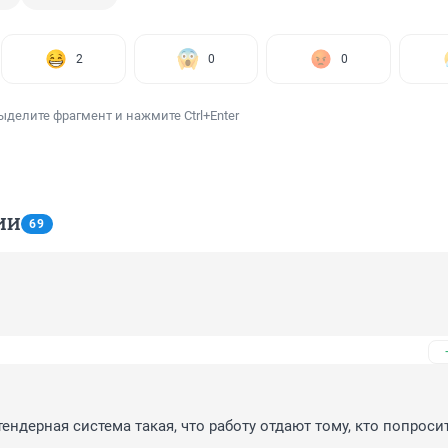
2
0
0
ыделите фрагмент и нажмите Ctrl+Enter
ИИ
69
тендерная система такая, что работу отдают тому, кто попроси