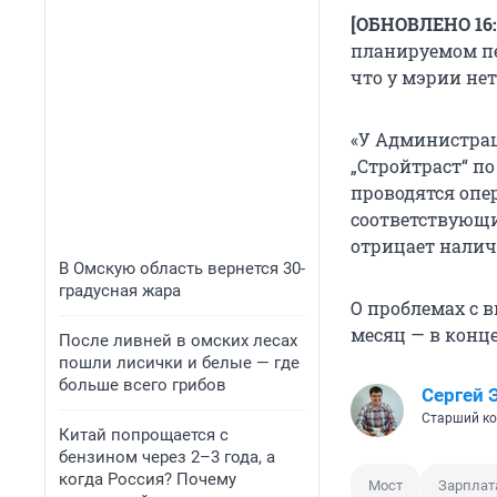
[ОБНОВЛЕНО 16:
планируемом пе
что у мэрии не
«У Администрац
„Стройтраст“ п
проводятся опе
соответствующи
отрицает налич
В Омскую область вернется 30-
градусная жара
О проблемах с 
месяц — в конц
После ливней в омских лесах
пошли лисички и белые — где
больше всего грибов
Сергей 
Старший ко
Китай попрощается с
бензином через 2–3 года, а
когда Россия? Почему
Мост
Зарплат