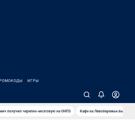
РОМОКОДЫ
ИГРЫ
мич получил черепно-мозговую на ОНПЗ
Кафе на Левобережье выгорело