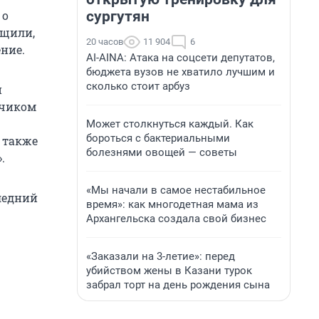
сургутян
 о
бщили,
20 часов
11 904
6
ние.
AI-AINA: Атака на соцсети депутатов,
бюджета вузов не хватило лучшим и
сколько стоит арбуз
й
дчиком
Может столкнуться каждый. Как
бороться с бактериальными
 также
болезнями овощей — советы
.
«Мы начали в самое нестабильное
ледний
время»: как многодетная мама из
Архангельска создала свой бизнес
«Заказали на 3-летие»: перед
убийством жены в Казани турок
забрал торт на день рождения сына