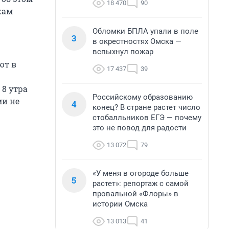
18 470
90
кам
Обломки БПЛА упали в поле
3
в окрестностях Омска —
вспыхнул пожар
ют в
17 437
39
 8 утра
Российскому образованию
ми не
4
конец? В стране растет число
стобалльников ЕГЭ — почему
это не повод для радости
13 072
79
«У меня в огороде больше
5
растет»: репортаж с самой
провальной «Флоры» в
истории Омска
13 013
41