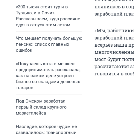
появилась в со
«300 тысяч стоит тур и в
Турцию, и в Сочи».
заработной пла
Рассказываем, куда россияне
едут в отпуск этим летом
«Мы, работники
заработной пла
Что мешает получать большую
пенсию: список главных
всерьёз наша пр
ошибок
многочисленных
мост будет пол
«Покупаешь кота в мешке»:
рассчитаются за
предприниматель рассказала,
говорится в со
как на самом деле устроен
бизнес со складами дешевых
товаров
Под Омском заработал
первый склад крупного
маркетплейса
Наследие, которое чудом не
развалилось: транспортный