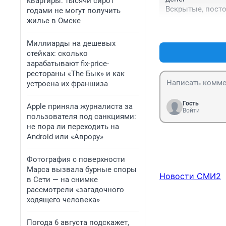
квартиры: тысячи сирот
Вскрытые, посто
годами не могут получить
контракта.

жилье в Омске
Денег, то Акопян
технику, на мате
Миллиарды на дешевых
Вот и получаетс
стейках: сколько
недостроенная б
зарабатывают fix-price-
А на вершине это
рестораны «The Бык» и как
А перекрытие мо
устроена их франшиза
стороны этого ко
Гость
Apple приняла журналиста за
Войти
пользователя под санкциями:
не пора ли переходить на
Android или «Аврору»
Фотография с поверхности
Марса вызвала бурные споры
Новости СМИ2
в Сети — на снимке
рассмотрели «загадочного
ходящего человека»
Погода 6 августа подскажет,