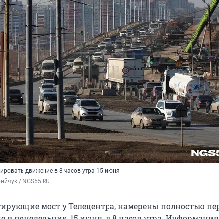
ировать движение в 8 часов утра 15 июня
ийчук / NGS55.RU
тирующие мост у Телецентра, намерены полностью пе
 в понедельник, 15 июня, в 8 часов утра. Информация