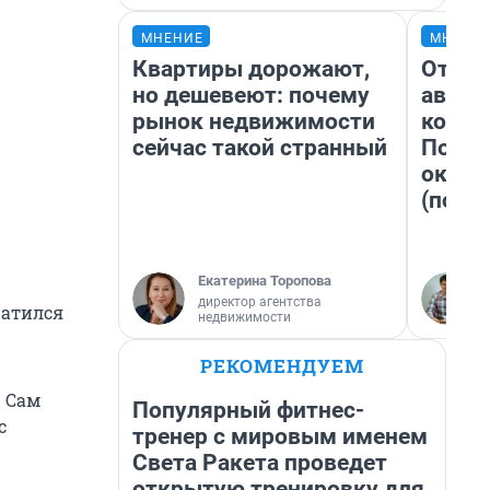
МНЕНИЕ
МНЕНИ
Квартиры дорожают,
От су
но дешевеют: почему
автоб
рынок недвижимости
конди
сейчас такой странный
Почем
оказа
(почти
Екатерина Торопова
директор агентства
ратился
недвижимости
РЕКОМЕНДУЕМ
. Сам
Популярный фитнес-
с
тренер с мировым именем
Света Ракета проведет
открытую тренировку для