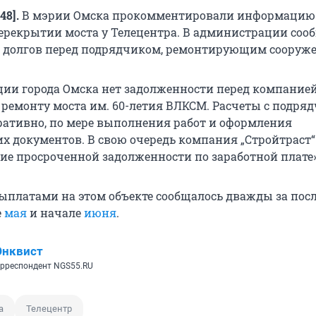
48].
В мэрии Омска прокомментировали информацию
рекрытии моста у Телецентра. В администрации соо
т долгов перед подрядчиком, ремонтирующим сооруже
ии города Омска нет задолженности перед компание
о ремонту моста им. 60-летия ВЛКСМ. Расчеты с подря
ративно, по мере выполнения работ и оформления
х документов. В свою очередь компания „Стройтраст“
ие просроченной задолженности по заработной плате»
выплатами на этом объекте сообщалось дважды за пос
е
мая
и начале
июня
.
Энквист
рреспондент NGS55.RU
а
Телецентр