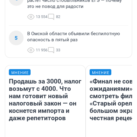
растет число стобалльников ЕГЭ — почему
это не повод для радости
13 554
82
В Омской области объявили беспилотную
5
опасность в пятый раз
11 956
33
МНЕНИЕ
МНЕНИЕ
Продашь за 3000, налог
«Финал не совп
возьмут с 4000. Что
ожиданиями»: 
нам готовит новый
смотреть фил
налоговый закон — он
«Старый орел» 
коснется импорта и
большом экран
даже репетиторов
честная рецен