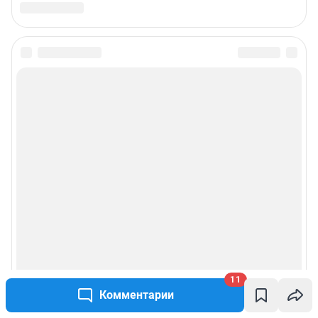
Связаться с отделом продаж: 8 (383) 212-52-52, 8 (800) 200-03-83 (звонок
с сотового бесплатный),
reklamangs@shkulev.ru
Редакция сайта не несет ответственности за достоверность
информации, содержащейся в рекламных объявлениях.
Информация об ограничениях
Политика использования cookies
Рекомендательные системы
Пользовательское соглашение сервиса «Подписка без баннерной
рекламы»
Политика конфиденциальности и обработки персональных данных и
правила использования сайта
© ООО «Сеть городских порталов»
11
© ООО «Интернет Технологии»
Комментарии